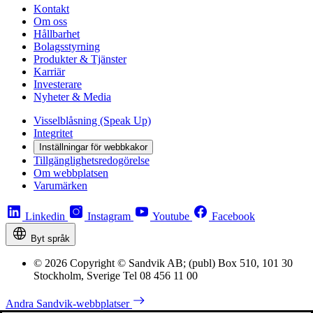
Kontakt
Om oss
Hållbarhet
Bolagsstyrning
Produkter & Tjänster
Karriär
Investerare
Nyheter & Media
Visselblåsning (Speak Up)
Integritet
Inställningar för webbkakor
Tillgänglighetsredogörelse
Om webbplatsen
Varumärken
Linkedin
Instagram
Youtube
Facebook
Byt språk
© 2026 Copyright © Sandvik AB; (publ) Box 510, 101 30
Stockholm, Sverige Tel 08 456 11 00
Andra Sandvik-webbplatser