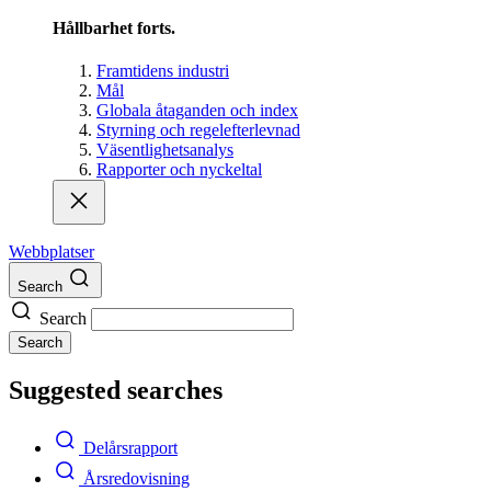
Hållbarhet forts.
Framtidens industri
Mål
Globala åtaganden och index
Styrning och regelefterlevnad
Väsentlighetsanalys
Rapporter och nyckeltal
Webbplatser
Search
Search
Search
Suggested searches
Delårsrapport
Årsredovisning