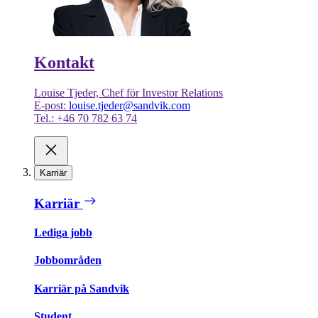
Kontakt
Louise Tjeder, Chef för Investor Relations
E-post:
louise.tjeder@sandvik.com
Tel.: +46 70 782 63 74
Karriär
Karriär
Lediga jobb
Jobbområden
Karriär på Sandvik
Student