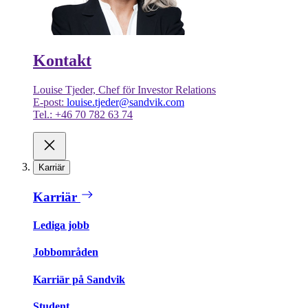
Kontakt
Louise Tjeder, Chef för Investor Relations
E-post:
louise.tjeder@sandvik.com
Tel.: +46 70 782 63 74
Karriär
Karriär
Lediga jobb
Jobbområden
Karriär på Sandvik
Student