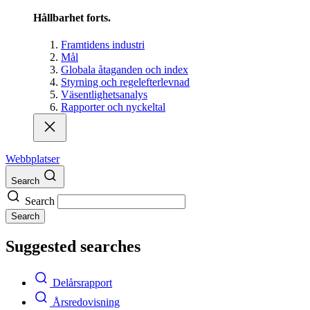
Hållbarhet forts.
Framtidens industri
Mål
Globala åtaganden och index
Styrning och regelefterlevnad
Väsentlighetsanalys
Rapporter och nyckeltal
Webbplatser
Search
Search
Search
Suggested searches
Delårsrapport
Årsredovisning