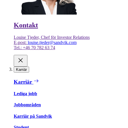
Kontakt
Louise Tjeder, Chef för Investor Relations
E-post:
louise.tjeder@sandvik.com
Tel.: +46 70 782 63 74
Karriär
Karriär
Lediga jobb
Jobbområden
Karriär på Sandvik
Student