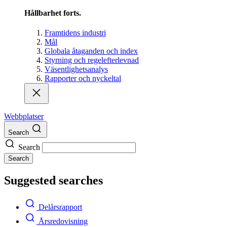
Hållbarhet forts.
Framtidens industri
Mål
Globala åtaganden och index
Styrning och regelefterlevnad
Väsentlighetsanalys
Rapporter och nyckeltal
Webbplatser
Search
Search
Search
Suggested searches
Delårsrapport
Årsredovisning