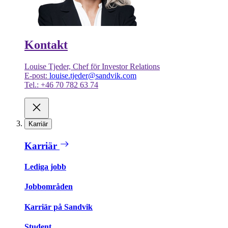
Kontakt
Louise Tjeder, Chef för Investor Relations
E-post:
louise.tjeder@sandvik.com
Tel.: +46 70 782 63 74
Karriär
Karriär
Lediga jobb
Jobbområden
Karriär på Sandvik
Student