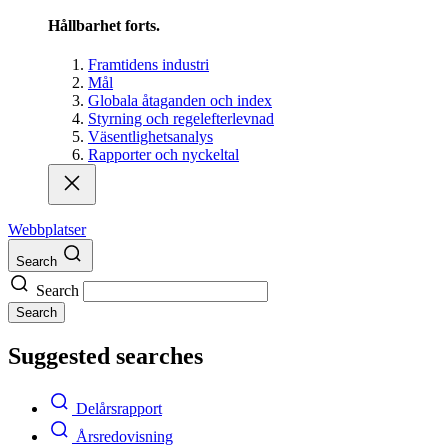
Hållbarhet forts.
Framtidens industri
Mål
Globala åtaganden och index
Styrning och regelefterlevnad
Väsentlighetsanalys
Rapporter och nyckeltal
Webbplatser
Search
Search
Search
Suggested searches
Delårsrapport
Årsredovisning