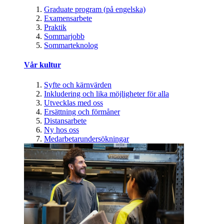
Graduate program (på engelska)
Examensarbete
Praktik
Sommarjobb
Sommarteknolog
Vår kultur
Syfte och kärnvärden
Inkludering och lika möjligheter för alla
Utvecklas med oss
Ersättning och förmåner
Distansarbete
Ny hos oss
Medarbetarundersökningar