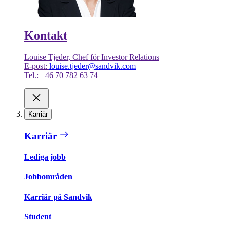
Kontakt
Louise Tjeder, Chef för Investor Relations
E-post:
louise.tjeder@sandvik.com
Tel.: +46 70 782 63 74
Karriär
Karriär
Lediga jobb
Jobbområden
Karriär på Sandvik
Student