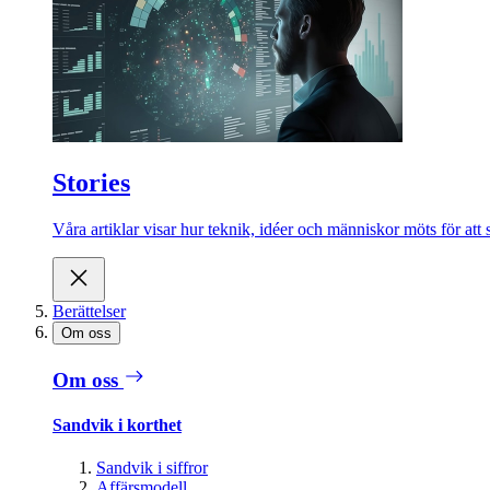
Stories
Våra artiklar visar hur teknik, idéer och människor möts för att 
Berättelser
Om oss
Om oss
Sandvik i korthet
Sandvik i siffror
Affärsmodell