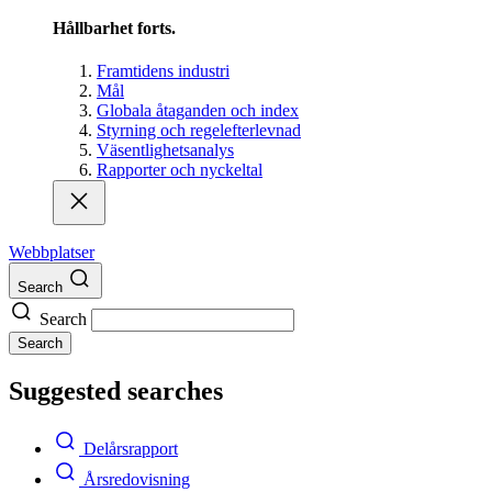
Hållbarhet forts.
Framtidens industri
Mål
Globala åtaganden och index
Styrning och regelefterlevnad
Väsentlighetsanalys
Rapporter och nyckeltal
Webbplatser
Search
Search
Search
Suggested searches
Delårsrapport
Årsredovisning