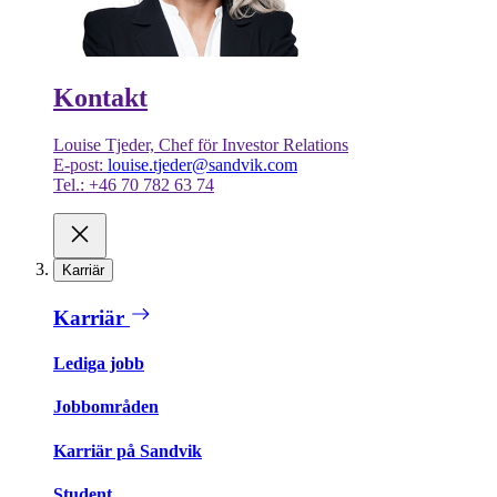
Kontakt
Louise Tjeder, Chef för Investor Relations
E-post:
louise.tjeder@sandvik.com
Tel.: +46 70 782 63 74
Karriär
Karriär
Lediga jobb
Jobbområden
Karriär på Sandvik
Student