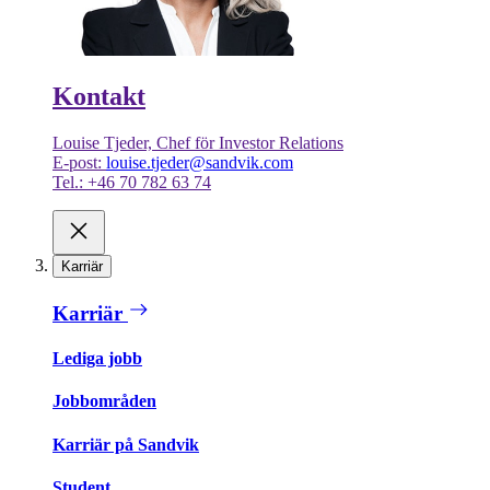
Kontakt
Louise Tjeder, Chef för Investor Relations
E-post:
louise.tjeder@sandvik.com
Tel.: +46 70 782 63 74
Karriär
Karriär
Lediga jobb
Jobbområden
Karriär på Sandvik
Student