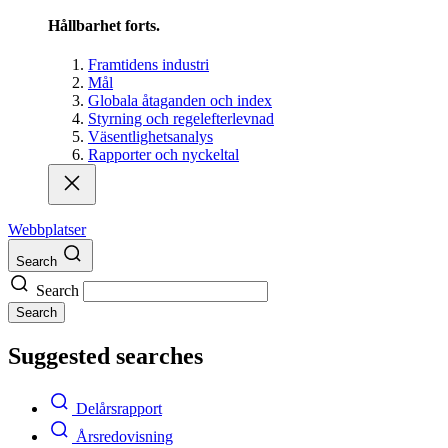
Hållbarhet forts.
Framtidens industri
Mål
Globala åtaganden och index
Styrning och regelefterlevnad
Väsentlighetsanalys
Rapporter och nyckeltal
Webbplatser
Search
Search
Search
Suggested searches
Delårsrapport
Årsredovisning