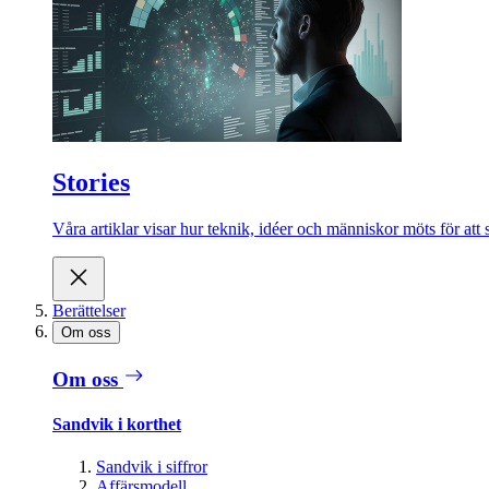
Stories
Våra artiklar visar hur teknik, idéer och människor möts för att 
Berättelser
Om oss
Om oss
Sandvik i korthet
Sandvik i siffror
Affärsmodell