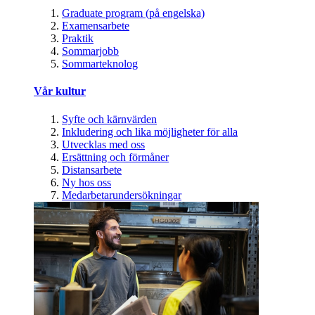
Graduate program (på engelska)
Examensarbete
Praktik
Sommarjobb
Sommarteknolog
Vår kultur
Syfte och kärnvärden
Inkludering och lika möjligheter för alla
Utvecklas med oss
Ersättning och förmåner
Distansarbete
Ny hos oss
Medarbetarundersökningar