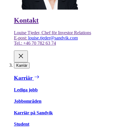
Kontakt
Louise Tjeder, Chef för Investor Relations
E-post:
louise.tjeder@sandvik.com
Tel.: +46 70 782 63 74
Karriär
Karriär
Lediga jobb
Jobbområden
Karriär på Sandvik
Student