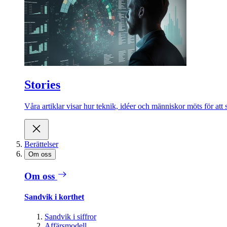
Stories
Våra artiklar visar hur teknik, idéer och människor möts för att 
Berättelser
Om oss
Om oss
Sandvik i korthet
Sandvik i siffror
Affärsmodell