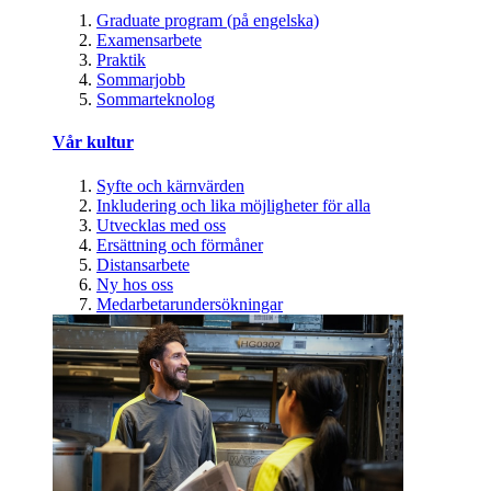
Graduate program (på engelska)
Examensarbete
Praktik
Sommarjobb
Sommarteknolog
Vår kultur
Syfte och kärnvärden
Inkludering och lika möjligheter för alla
Utvecklas med oss
Ersättning och förmåner
Distansarbete
Ny hos oss
Medarbetarundersökningar