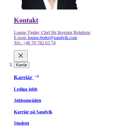
Kontakt
Louise Tjeder, Chef för Investor Relations
E-post:
louise.tjeder@sandvik.com
Tel.: +46 70 782 63 74
Karriär
Karriär
Lediga jobb
Jobbområden
Karriär på Sandvik
Student