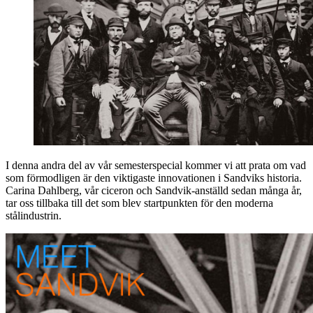
I denna andra del av vår semesterspecial kommer vi att prata om vad
som förmodligen är den viktigaste innovationen i Sandviks historia.
Carina Dahlberg, vår ciceron och Sandvik-anställd sedan många år,
tar oss tillbaka till det som blev startpunkten för den moderna
stålindustrin.