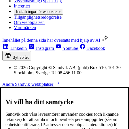
Visselblåsning (Speak Up)
Integritet
Inställningar för webbkakor
Tillgänglighetsredogörelse
Om webbplatsen
Varumärken
Innehållet på denna sida har översatts med hjälp av AI
Linkedin
Instagram
Youtube
Facebook
Byt språk
© 2026 Copyright © Sandvik AB; (publ) Box 510, 101 30
Stockholm, Sverige Tel 08 456 11 00
Andra Sandvik-webbplatser
Vi vill ha ditt samtycke
Sandvik och våra leverantörer använder cookies (och liknande
tekniker) för att samla in och bearbeta personuppgifter (såsom
enhetsidentifierare, IP-adresser och webbplatsinteraktioner) för