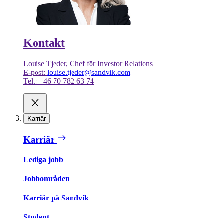
Kontakt
Louise Tjeder, Chef för Investor Relations
E-post:
louise.tjeder@sandvik.com
Tel.: +46 70 782 63 74
Karriär
Karriär
Lediga jobb
Jobbområden
Karriär på Sandvik
Student