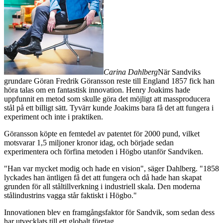
Carina Dahlberg
När Sandviks
grundare Göran Fredrik Göransson reste till England 1857 fick han
höra talas om en fantastisk innovation. Henry Joakims hade
uppfunnit en metod som skulle göra det möjligt att massproducera
stål på ett billigt sätt. Tyvärr kunde Joakims bara få det att fungera i
experiment och inte i praktiken.
Göransson köpte en femtedel av patentet för 2000 pund, vilket
motsvarar 1,5 miljoner kronor idag, och började sedan
experimentera och förfina metoden i Högbo utanför Sandviken.
"Han var mycket modig och hade en vision", säger Dahlberg. "1858
lyckades han äntligen få det att fungera och då hade han skapat
grunden för all ståltillverkning i industriell skala. Den moderna
stålindustrins vagga står faktiskt i Högbo."
Innovationen blev en framgångsfaktor för Sandvik, som sedan dess
har utvecklats till ett globalt företag.