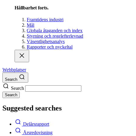
Hållbarhet forts.
Framtidens industri
Mål
Globala åtaganden och index
Styrning och regelefterlevnad
Väsentlighetsanalys
Rapporter och nyckeltal
Webbplatser
Search
Search
Search
Suggested searches
Delårsrapport
Årsredovisning