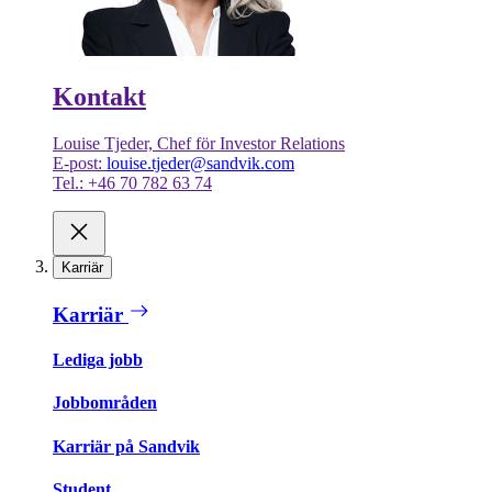
Kontakt
Louise Tjeder, Chef för Investor Relations
E-post:
louise.tjeder@sandvik.com
Tel.: +46 70 782 63 74
Karriär
Karriär
Lediga jobb
Jobbområden
Karriär på Sandvik
Student