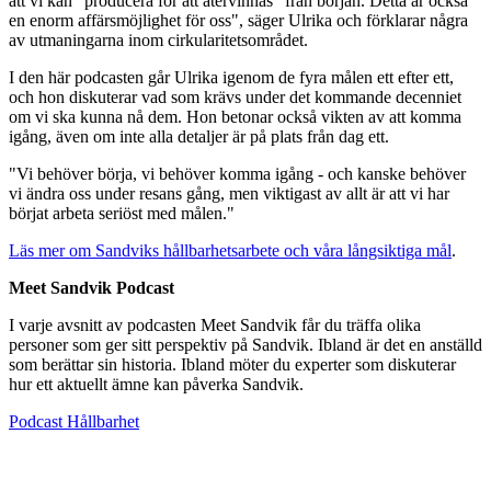
att vi kan "producera för att återvinnas" från början. Detta är också
en enorm affärsmöjlighet för oss", säger Ulrika och förklarar några
av utmaningarna inom cirkularitetsområdet.
I den här podcasten går Ulrika igenom de fyra målen ett efter ett,
och hon diskuterar vad som krävs under det kommande decenniet
om vi ska kunna nå dem. Hon betonar också vikten av att komma
igång, även om inte alla detaljer är på plats från dag ett.
"Vi behöver börja, vi behöver komma igång - och kanske behöver
vi ändra oss under resans gång, men viktigast av allt är att vi har
börjat arbeta seriöst med målen."
Läs mer om Sandviks hållbarhetsarbete och våra långsiktiga mål
.
Meet Sandvik Podcast
I varje avsnitt av podcasten Meet Sandvik får du träffa olika
personer som ger sitt perspektiv på Sandvik. Ibland är det en anställd
som berättar sin historia. Ibland möter du experter som diskuterar
hur ett aktuellt ämne kan påverka Sandvik.
Podcast
Hållbarhet