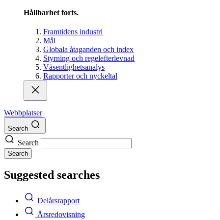
Hållbarhet forts.
Framtidens industri
Mål
Globala åtaganden och index
Styrning och regelefterlevnad
Väsentlighetsanalys
Rapporter och nyckeltal
Webbplatser
Search
Search
Search
Suggested searches
Delårsrapport
Årsredovisning