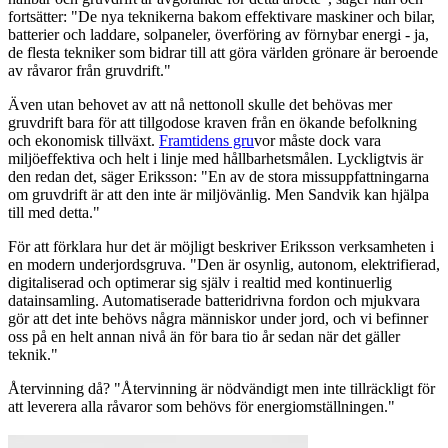
fortsätter: "De nya teknikerna bakom effektivare maskiner och bilar,
batterier och laddare, solpaneler, överföring av förnybar energi - ja,
de flesta tekniker som bidrar till att göra världen grönare är beroende
av råvaror från gruvdrift."
Även utan behovet av att nå nettonoll skulle det behövas mer
gruvdrift bara för att tillgodose kraven från en ökande befolkning
och ekonomisk tillväxt.
Framtidens gru
vor måste dock vara
miljöeffektiva och helt i linje med hållbarhetsmålen. Lyckligtvis är
den redan det, säger Eriksson: "En av de stora missuppfattningarna
om gruvdrift är att den inte är miljövänlig. Men Sandvik kan hjälpa
till med detta."
För att förklara hur det är möjligt beskriver Eriksson verksamheten i
en modern underjordsgruva. "Den är osynlig, autonom, elektrifierad,
digitaliserad och optimerar sig själv i realtid med kontinuerlig
datainsamling. Automatiserade batteridrivna fordon och mjukvara
gör att det inte behövs några människor under jord, och vi befinner
oss på en helt annan nivå än för bara tio år sedan när det gäller
teknik."
Återvinning då? "Återvinning är nödvändigt men inte tillräckligt för
att leverera alla råvaror som behövs för energiomställningen."