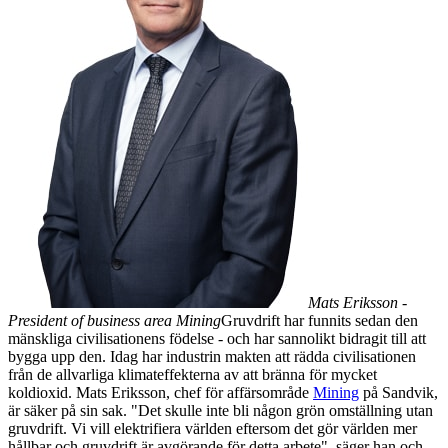
Mats Eriksson -
President of business area Mining
Gruvdrift har funnits sedan den
mänskliga civilisationens födelse - och har sannolikt bidragit till att
bygga upp den. Idag har industrin makten att rädda civilisationen
från de allvarliga klimateffekterna av att bränna för mycket
koldioxid. Mats Eriksson, chef för affärsområde
Mining
på Sandvik,
är säker på sin sak. "Det skulle inte bli någon grön omställning utan
gruvdrift. Vi vill elektrifiera världen eftersom det gör världen mer
hållbar och gruvdrift är avgörande för detta arbete", säger han och