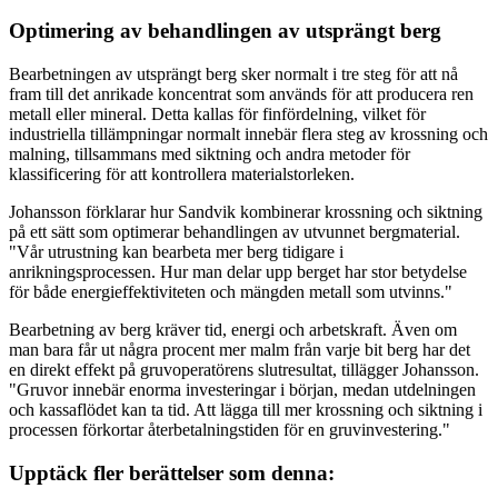
Optimering av behandlingen av utsprängt berg
Bearbetningen av utsprängt berg sker normalt i tre steg för att nå
fram till det anrikade koncentrat som används för att producera ren
metall eller mineral. Detta kallas för finfördelning, vilket för
industriella tillämpningar normalt innebär flera steg av krossning och
malning, tillsammans med siktning och andra metoder för
klassificering för att kontrollera materialstorleken.
Johansson förklarar hur Sandvik kombinerar krossning och siktning
på ett sätt som optimerar behandlingen av utvunnet bergmaterial.
"Vår utrustning kan bearbeta mer berg tidigare i
anrikningsprocessen. Hur man delar upp berget har stor betydelse
för både energieffektiviteten och mängden metall som utvinns."
Bearbetning av berg kräver tid, energi och arbetskraft. Även om
man bara får ut några procent mer malm från varje bit berg har det
en direkt effekt på gruvoperatörens slutresultat, tillägger Johansson.
"Gruvor innebär enorma investeringar i början, medan utdelningen
och kassaflödet kan ta tid. Att lägga till mer krossning och siktning i
processen förkortar återbetalningstiden för en gruvinvestering."
Upptäck fler berättelser som denna: