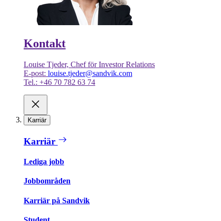
Kontakt
Louise Tjeder, Chef för Investor Relations
E-post:
louise.tjeder@sandvik.com
Tel.: +46 70 782 63 74
Karriär
Karriär
Lediga jobb
Jobbområden
Karriär på Sandvik
Student