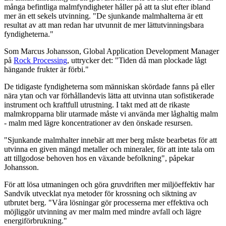
många befintliga malmfyndigheter håller på att ta slut efter ibland
mer än ett sekels utvinning. "De sjunkande malmhalterna är ett
resultat av att man redan har utvunnit de mer lättutvinningsbara
fyndigheterna."
Som Marcus Johansson, Global Application Development Manager
på
Rock Processing
, uttrycker det: "Tiden då man plockade lågt
hängande frukter är förbi."
De tidigaste fyndigheterna som människan skördade fanns på eller
nära ytan och var förhållandevis lätta att utvinna utan sofistikerade
instrument och kraftfull utrustning. I takt med att de rikaste
malmkropparna blir utarmade måste vi använda mer låghaltig malm
- malm med lägre koncentrationer av den önskade resursen.
"Sjunkande malmhalter innebär att mer berg måste bearbetas för att
utvinna en given mängd metaller och mineraler, för att inte tala om
att tillgodose behoven hos en växande befolkning", påpekar
Johansson.
För att lösa utmaningen och göra gruvdriften mer miljöeffektiv har
Sandvik utvecklat nya metoder för krossning och siktning av
utbrutet berg. "Våra lösningar gör processerna mer effektiva och
möjliggör utvinning av mer malm med mindre avfall och lägre
energiförbrukning."