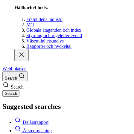
Hållbarhet forts.
Framtidens industri
Mål
Globala åtaganden och index
Styrning och regelefterlevnad
Väsentlighetsanalys
Rapporter och nyckeltal
Webbplatser
Search
Search
Search
Suggested searches
Delårsrapport
Årsredovisning