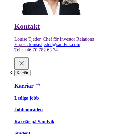
Kontakt
Louise Tjeder, Chef för Investor Relations
E-post:
louise.tjeder@sandvik.com
Tel.: +46 70 782 63 74
Karriär
Karriär
Lediga jobb
Jobbområden
Karriär på Sandvik
Student