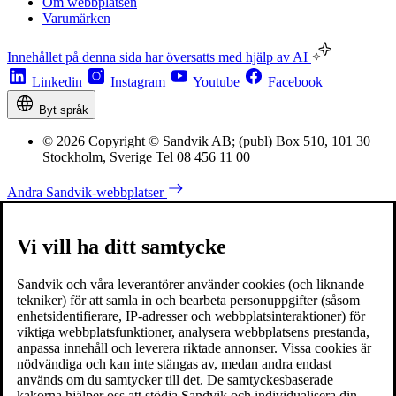
Om webbplatsen
Varumärken
Innehållet på denna sida har översatts med hjälp av AI
Linkedin
Instagram
Youtube
Facebook
Byt språk
© 2026 Copyright © Sandvik AB; (publ) Box 510, 101 30
Stockholm, Sverige Tel 08 456 11 00
Andra Sandvik-webbplatser
Vi vill ha ditt samtycke
Sandvik och våra leverantörer använder cookies (och liknande
tekniker) för att samla in och bearbeta personuppgifter (såsom
enhetsidentifierare, IP-adresser och webbplatsinteraktioner) för
viktiga webbplatsfunktioner, analysera webbplatsens prestanda,
anpassa innehåll och leverera riktade annonser. Vissa cookies är
nödvändiga och kan inte stängas av, medan andra endast
används om du samtycker till det. De samtyckesbaserade
kakorna hjälper oss att stödja Sandvik och individualisera din