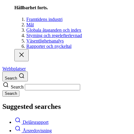
Hållbarhet forts.
Framtidens industri
Mål
Globala åtaganden och index
Styrning och regelefterlevnad
Väsentlighetsanalys
Rapporter och nyckeltal
Webbplatser
Search
Search
Search
Suggested searches
Delårsrapport
Årsredovisning