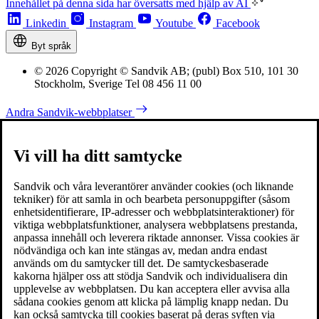
Innehållet på denna sida har översatts med hjälp av AI
Linkedin
Instagram
Youtube
Facebook
Byt språk
© 2026 Copyright © Sandvik AB; (publ) Box 510, 101 30
Stockholm, Sverige Tel 08 456 11 00
Andra Sandvik-webbplatser
Vi vill ha ditt samtycke
Sandvik och våra leverantörer använder cookies (och liknande
tekniker) för att samla in och bearbeta personuppgifter (såsom
enhetsidentifierare, IP-adresser och webbplatsinteraktioner) för
viktiga webbplatsfunktioner, analysera webbplatsens prestanda,
anpassa innehåll och leverera riktade annonser. Vissa cookies är
nödvändiga och kan inte stängas av, medan andra endast
används om du samtycker till det. De samtyckesbaserade
kakorna hjälper oss att stödja Sandvik och individualisera din
upplevelse av webbplatsen. Du kan acceptera eller avvisa alla
sådana cookies genom att klicka på lämplig knapp nedan. Du
kan också samtycka till cookies baserat på deras syften via