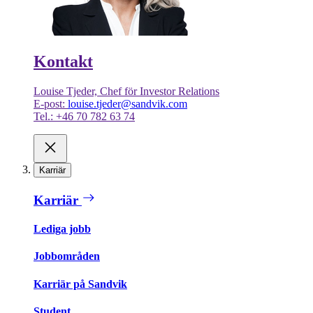
Kontakt
Louise Tjeder, Chef för Investor Relations
E-post:
louise.tjeder@sandvik.com
Tel.: +46 70 782 63 74
Karriär
Karriär
Lediga jobb
Jobbområden
Karriär på Sandvik
Student