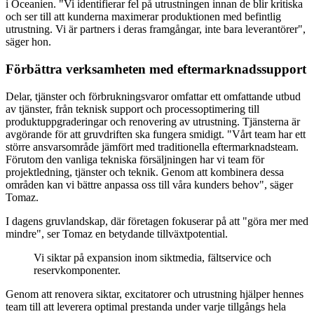
i Oceanien. "Vi identifierar fel på utrustningen innan de blir kritiska
och ser till att kunderna maximerar produktionen med befintlig
utrustning. Vi är partners i deras framgångar, inte bara leverantörer",
säger hon.
Förbättra verksamheten med eftermarknadssupport
Delar, tjänster och förbrukningsvaror omfattar ett omfattande utbud
av tjänster, från teknisk support och processoptimering till
produktuppgraderingar och renovering av utrustning. Tjänsterna är
avgörande för att gruvdriften ska fungera smidigt. "Vårt team har ett
större ansvarsområde jämfört med traditionella eftermarknadsteam.
Förutom den vanliga tekniska försäljningen har vi team för
projektledning, tjänster och teknik. Genom att kombinera dessa
områden kan vi bättre anpassa oss till våra kunders behov", säger
Tomaz.
I dagens gruvlandskap, där företagen fokuserar på att "göra mer med
mindre", ser Tomaz en betydande tillväxtpotential.
Vi siktar på expansion inom siktmedia, fältservice och
reservkomponenter.
Genom att renovera siktar, excitatorer och utrustning hjälper hennes
team till att leverera optimal prestanda under varje tillgångs hela