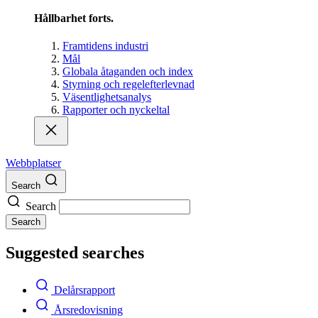
Hållbarhet forts.
Framtidens industri
Mål
Globala åtaganden och index
Styrning och regelefterlevnad
Väsentlighetsanalys
Rapporter och nyckeltal
Webbplatser
Search
Search
Search
Suggested searches
Delårsrapport
Årsredovisning