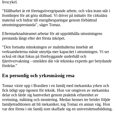
livscykel.
"Hållbarhet är ett företagsövergripande arbete, och våra team står i
frontlinjen för att göra skillnad. Vi driver på initiativ för cirkulära
material och bidrar till energibesparingar genom förbättrad
utrustningsprestanda", säger Tomaz.
Eftermarknadsteamet arbetar för att upprätthålla utrustningens
prestanda långt efter det första inköpet.
"Den fortsatta minskningen av malmhalterna innebär att
verksamheterna måste utnyttja mer kapacitet i utrustningen. Vi ser
också ett ökat fokus på förebyggande underhåll och
fjärrövervakning - områden där vår tekniska expertis ger betydande
fördelar."
En personlig och yrkesmässig resa
Tomaz växte upp i Brasilien i en familj med mekaniska yrken och
fick tidigt upp ögonen för teknik. Hon var omgiven av mekaniska
delar och lärde sig hantverket genom praktisk erfarenhet av
svetsning, målning och montering. Medan hennes tre bröder följde
familjetraditionen att bli mekaniker, tog Tomaz en annan väg. Hon
var den första i sin familj som skaffade sig en universitetsutbildning.