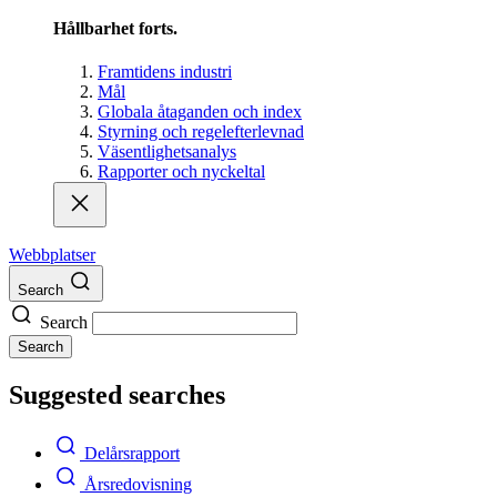
Hållbarhet forts.
Framtidens industri
Mål
Globala åtaganden och index
Styrning och regelefterlevnad
Väsentlighetsanalys
Rapporter och nyckeltal
Webbplatser
Search
Search
Search
Suggested searches
Delårsrapport
Årsredovisning