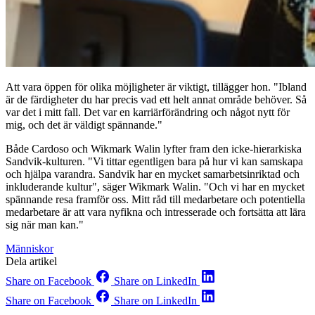
Att vara öppen för olika möjligheter är viktigt, tillägger hon. "Ibland
är de färdigheter du har precis vad ett helt annat område behöver. Så
var det i mitt fall. Det var en karriärförändring och något nytt för
mig, och det är väldigt spännande."
Både Cardoso och Wikmark Walin lyfter fram den icke-hierarkiska
Sandvik-kulturen. "Vi tittar egentligen bara på hur vi kan samskapa
och hjälpa varandra. Sandvik har en mycket samarbetsinriktad och
inkluderande kultur", säger Wikmark Walin. "Och vi har en mycket
spännande resa framför oss. Mitt råd till medarbetare och potentiella
medarbetare är att vara nyfikna och intresserade och fortsätta att lära
sig när man kan."
Människor
Dela artikel
Share on Facebook
Share on LinkedIn
Share on Facebook
Share on LinkedIn