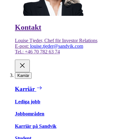
Kontakt
Louise Tjeder, Chef för Investor Relations
E-post:
louise.tjeder@sandvik.com
Tel.: +46 70 782 63 74
Karriär
Karriär
Lediga jobb
Jobbområden
Karriär på Sandvik
Student