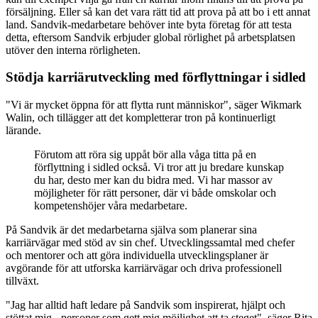
försäljning. Eller så kan det vara rätt tid att prova på att bo i ett annat
land. Sandvik-medarbetare behöver inte byta företag för att testa
detta, eftersom Sandvik erbjuder global rörlighet på arbetsplatsen
utöver den interna rörligheten.
Stödja karriärutveckling med förflyttningar i sidled
"Vi är mycket öppna för att flytta runt människor", säger Wikmark
Walin, och tillägger att det kompletterar tron på kontinuerligt
lärande.
Förutom att röra sig uppåt bör alla våga titta på en
förflyttning i sidled också. Vi tror att ju bredare kunskap
du har, desto mer kan du bidra med. Vi har massor av
möjligheter för rätt personer, där vi både omskolar och
kompetenshöjer våra medarbetare.
På Sandvik är det medarbetarna själva som planerar sina
karriärvägar med stöd av sin chef. Utvecklingssamtal med chefer
och mentorer och att göra individuella utvecklingsplaner är
avgörande för att utforska karriärvägar och driva professionell
tillväxt.
"Jag har alltid haft ledare på Sandvik som inspirerat, hjälpt och
stöttat mig - personer som gett mig möjlighet att ta steget", säger Rita