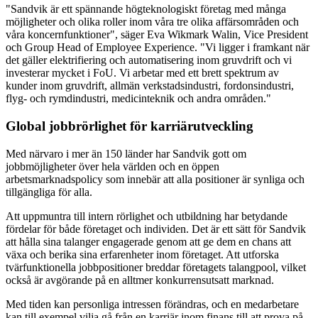
"Sandvik är ett spännande högteknologiskt företag med många
möjligheter och olika roller inom våra tre olika affärsområden och
våra koncernfunktioner", säger Eva Wikmark Walin, Vice President
och Group Head of Employee Experience. "Vi ligger i framkant när
det gäller elektrifiering och automatisering inom gruvdrift och vi
investerar mycket i FoU. Vi arbetar med ett brett spektrum av
kunder inom gruvdrift, allmän verkstadsindustri, fordonsindustri,
flyg- och rymdindustri, medicinteknik och andra områden."
Global jobbrörlighet för karriärutveckling
Med närvaro i mer än 150 länder har Sandvik gott om
jobbmöjligheter över hela världen och en öppen
arbetsmarknadspolicy som innebär att alla positioner är synliga och
tillgängliga för alla.
Att uppmuntra till intern rörlighet och utbildning har betydande
fördelar för både företaget och individen. Det är ett sätt för Sandvik
att hålla sina talanger engagerade genom att ge dem en chans att
växa och berika sina erfarenheter inom företaget. Att utforska
tvärfunktionella jobbpositioner breddar företagets talangpool, vilket
också är avgörande på en alltmer konkurrensutsatt marknad.
Med tiden kan personliga intressen förändras, och en medarbetare
kan till exempel vilja gå från en karriär inom finans till att prova på