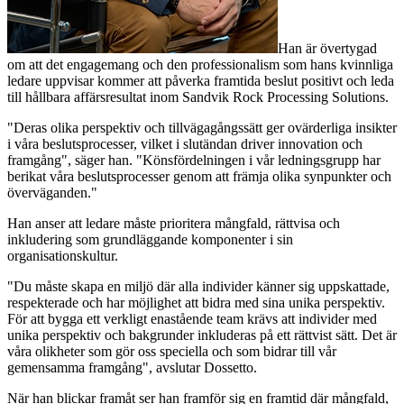
Han är övertygad
om att det engagemang och den professionalism som hans kvinnliga
ledare uppvisar kommer att påverka framtida beslut positivt och leda
till hållbara affärsresultat inom Sandvik Rock Processing Solutions.
"Deras olika perspektiv och tillvägagångssätt ger ovärderliga insikter
i våra beslutsprocesser, vilket i slutändan driver innovation och
framgång", säger han. "Könsfördelningen i vår ledningsgrupp har
berikat våra beslutsprocesser genom att främja olika synpunkter och
överväganden."
Han anser att ledare måste prioritera mångfald, rättvisa och
inkludering som grundläggande komponenter i sin
organisationskultur.
"Du måste skapa en miljö där alla individer känner sig uppskattade,
respekterade och har möjlighet att bidra med sina unika perspektiv.
För att bygga ett verkligt enastående team krävs att individer med
unika perspektiv och bakgrunder inkluderas på ett rättvist sätt. Det är
våra olikheter som gör oss speciella och som bidrar till vår
gemensamma framgång", avslutar Dossetto.
När han blickar framåt ser han framför sig en framtid där mångfald,