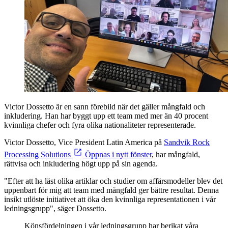
Victor Dossetto är en sann förebild när det gäller mångfald och
inkludering. Han har byggt upp ett team med mer än 40 procent
kvinnliga chefer och fyra olika nationaliteter representerade.
Victor Dossetto, Vice President Latin America på
Sandvik Rock
Processing Solutions
Öppnas i nytt fönster
, har mångfald,
rättvisa och inkludering högt upp på sin agenda.
"Efter att ha läst olika artiklar och studier om affärsmodeller blev det
uppenbart för mig att team med mångfald ger bättre resultat. Denna
insikt utlöste initiativet att öka den kvinnliga representationen i vår
ledningsgrupp", säger Dossetto.
Könsfördelningen i vår ledningsgrupp har berikat våra