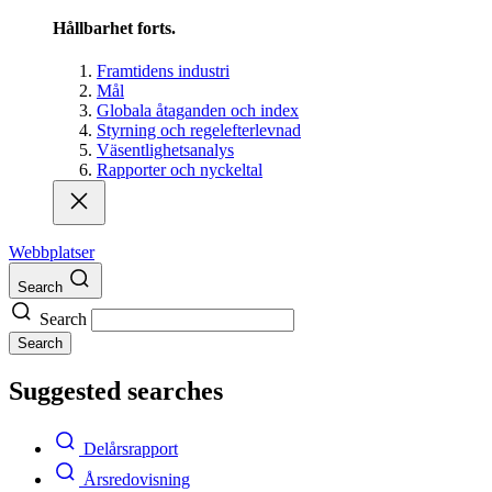
Hållbarhet forts.
Framtidens industri
Mål
Globala åtaganden och index
Styrning och regelefterlevnad
Väsentlighetsanalys
Rapporter och nyckeltal
Webbplatser
Search
Search
Search
Suggested searches
Delårsrapport
Årsredovisning