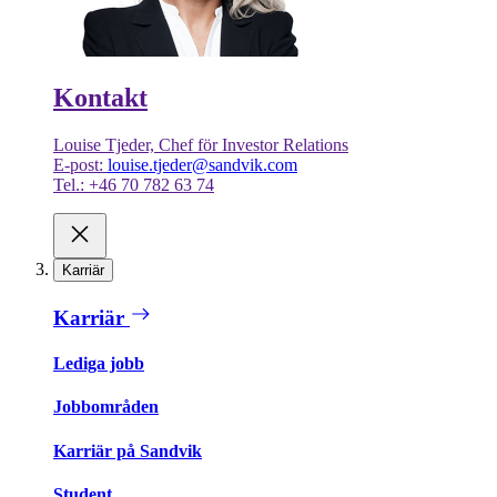
Kontakt
Louise Tjeder, Chef för Investor Relations
E-post:
louise.tjeder@sandvik.com
Tel.: +46 70 782 63 74
Karriär
Karriär
Lediga jobb
Jobbområden
Karriär på Sandvik
Student