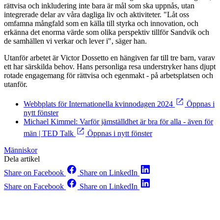
rättvisa och inkludering inte bara är mål som ska uppnås, utan
integrerade delar av våra dagliga liv och aktiviteter. "Låt oss
omfamna mångfald som en källa till styrka och innovation, och
erkänna det enorma värde som olika perspektiv tillför Sandvik och
de samhällen vi verkar och lever i", säger han.
Utanför arbetet är Victor Dossetto en hängiven far till tre barn, varav
ett har särskilda behov. Hans personliga resa understryker hans djupt
rotade engagemang för rättvisa och egenmakt - på arbetsplatsen och
utanför.
Webbplats för Internationella kvinnodagen 2024
Öppnas i
nytt fönster
Michael Kimmel: Varför jämställdhet är bra för alla - även för
män | TED Talk
Öppnas i nytt fönster
Människor
Dela artikel
Share on Facebook
Share on LinkedIn
Share on Facebook
Share on LinkedIn