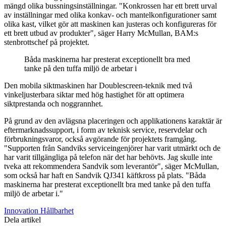
mängd olika bussningsinställningar. "Konkrossen har ett brett urval
av inställningar med olika konkav- och mantelkonfigurationer samt
olika kast, vilket gör att maskinen kan justeras och konfigureras för
ett brett utbud av produkter", säger Harry McMullan, BAM:s
stenbrottschef på projektet.
Båda maskinerna har presterat exceptionellt bra med
tanke på den tuffa miljö de arbetar i
Den mobila siktmaskinen har Doublescreen-teknik med två
vinkeljusterbara siktar med hög hastighet för att optimera
siktprestanda och noggrannhet.
På grund av den avlägsna placeringen och applikationens karaktär är
eftermarknadssupport, i form av teknisk service, reservdelar och
förbrukningsvaror, också avgörande för projektets framgång.
"Supporten från Sandviks serviceingenjörer har varit utmärkt och de
har varit tillgängliga på telefon när det har behövts. Jag skulle inte
tveka att rekommendera Sandvik som leverantör", säger McMullan,
som också har haft en Sandvik QJ341 käftkross på plats. "Båda
maskinerna har presterat exceptionellt bra med tanke på den tuffa
miljö de arbetar i."
Innovation
Hållbarhet
Dela artikel