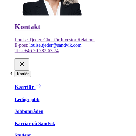
Kontakt
Louise Tjeder, Chef för Investor Relations
E-post:
louise.tjeder@sandvik.com
Tel.: +46 70 782 63 74
Karriär
Karriär
Lediga jobb
Jobbområden
Karriär på Sandvik
Student