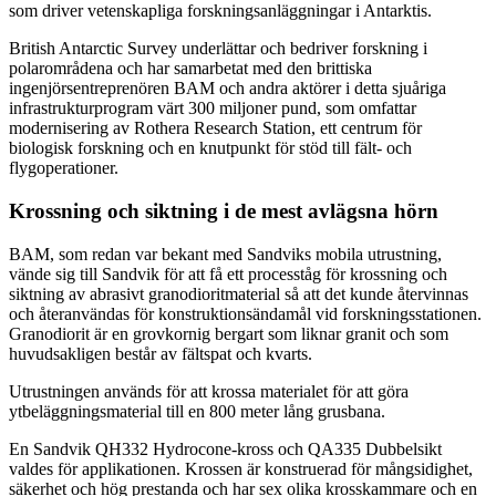
som driver vetenskapliga forskningsanläggningar i Antarktis.
British Antarctic Survey underlättar och bedriver forskning i
polarområdena och har samarbetat med den brittiska
ingenjörsentreprenören BAM och andra aktörer i detta sjuåriga
infrastrukturprogram värt 300 miljoner pund, som omfattar
modernisering av Rothera Research Station, ett centrum för
biologisk forskning och en knutpunkt för stöd till fält- och
flygoperationer.
Krossning och siktning i de mest avlägsna hörn
BAM, som redan var bekant med Sandviks mobila utrustning,
vände sig till Sandvik för att få ett procesståg för krossning och
siktning av abrasivt granodioritmaterial så att det kunde återvinnas
och återanvändas för konstruktionsändamål vid forskningsstationen.
Granodiorit är en grovkornig bergart som liknar granit och som
huvudsakligen består av fältspat och kvarts.
Utrustningen används för att krossa materialet för att göra
ytbeläggningsmaterial till en 800 meter lång grusbana.
En Sandvik QH332 Hydrocone-kross och QA335 Dubbelsikt
valdes för applikationen. Krossen är konstruerad för mångsidighet,
säkerhet och hög prestanda och har sex olika krosskammare och en