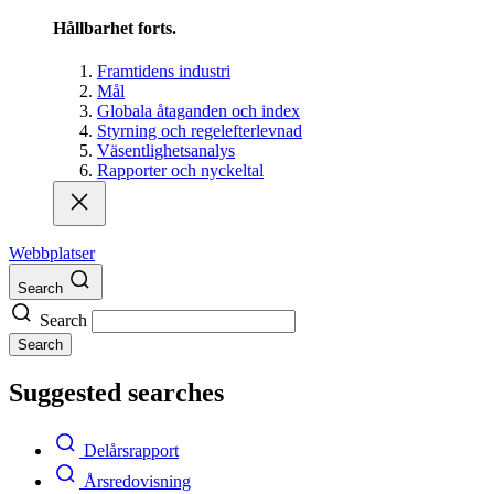
Hållbarhet forts.
Framtidens industri
Mål
Globala åtaganden och index
Styrning och regelefterlevnad
Väsentlighetsanalys
Rapporter och nyckeltal
Webbplatser
Search
Search
Search
Suggested searches
Delårsrapport
Årsredovisning