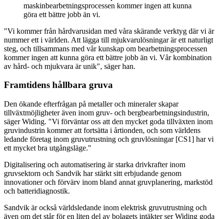
maskinbearbetningsprocessen kommer ingen att kunna
göra ett bättre jobb än vi.
"Vi kommer från hårdvarusidan med våra skärande verktyg där vi är
nummer ett i världen. Att lägga till mjukvarulösningar är ett naturligt
steg, och tillsammans med vår kunskap om bearbetningsprocessen
kommer ingen att kunna göra ett bättre jobb än vi. Vår kombination
av hård- och mjukvara är unik", säger han.
Framtidens hållbara gruva
Den ökande efterfrågan på metaller och mineraler skapar
tillväxtmöjligheter även inom gruv- och bergbearbetningsindustrin,
säger Widing. "Vi förväntar oss att den mycket goda tillväxten inom
gruvindustrin kommer att fortsätta i årtionden, och som världens
ledande företag inom gruvutrustning och gruvlösningar [CS1] har vi
ett mycket bra utgångsläge."
Digitalisering och automatisering är starka drivkrafter inom
gruvsektorn och Sandvik har stärkt sitt erbjudande genom
innovationer och förvärv inom bland annat gruvplanering, markstöd
och batteridiagnostik.
Sandvik är också världsledande inom elektrisk gruvutrustning och
även om det står för en liten del av bolagets intäkter ser Widing goda