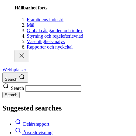
Hållbarhet forts.
Framtidens industri
Mål
Globala åtaganden och index
Styrning och regelefterlevnad
Väsentlighetsanalys
Rapporter och nyckeltal
Webbplatser
Search
Search
Search
Suggested searches
Delårsrapport
Årsredovisning