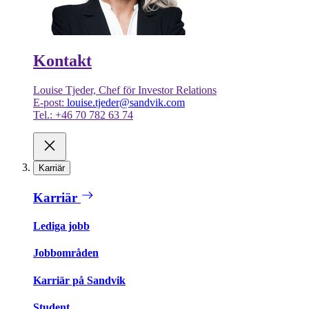
Kontakt
Louise Tjeder, Chef för Investor Relations
E-post:
louise.tjeder@sandvik.com
Tel.: +46 70 782 63 74
Karriär
Karriär
Lediga jobb
Jobbområden
Karriär på Sandvik
Student