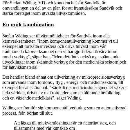
För Stefan Widing, VD och koncernchef för Sandvik, är
omvandlingen en del av en plan för att framtidssäkra Sandvik och
stärka företaget inom utvalda tillväxtområden.
En unik kombination
Stefan Widing ser tillväxtmöjligheter för Sandvik inom alla
kärnverksamheter. "Inom komponenttillverkning kommer vi till
exempel att fortsätta investera och driva tillväxt inom vår
traditionella kärnverksamhet och vi har gjort flera förvärv inom
runda verktyg", säger han. "Men det finns också nya spännande
utvecklingar inom skärande verktyg för den medicinska sektorn och
för lättviktsmaterial."
Det handlar bland annat om tillverkning av mikroprecisionsverktyg
som används inom fordons-, flyg-, energi- och medicinsektorn, till
exempel för att skära hål. "Särskilt det medicinska segmentet växer i
hela världen, drivet av makrotrender som en åldrande befolkning
och en växande medelklass", säger Widing.
Widing ser framför sig komponenttillverkning som en automatiserad
process, från början till slut.
Att lägga till mjukvarulösningar är ett naturligt steg, och
tillsammans med vår kunskap om