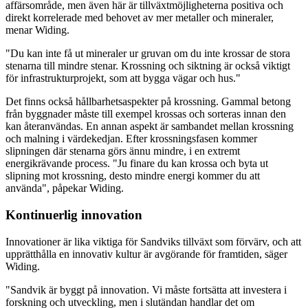
affärsområde, men även här är tillväxtmöjligheterna positiva och
direkt korrelerade med behovet av mer metaller och mineraler,
menar Widing.
"Du kan inte få ut mineraler ur gruvan om du inte krossar de stora
stenarna till mindre stenar. Krossning och siktning är också viktigt
för infrastrukturprojekt, som att bygga vägar och hus."
Det finns också hållbarhetsaspekter på krossning. Gammal betong
från byggnader måste till exempel krossas och sorteras innan den
kan återanvändas. En annan aspekt är sambandet mellan krossning
och malning i värdekedjan. Efter krossningsfasen kommer
slipningen där stenarna görs ännu mindre, i en extremt
energikrävande process. "Ju finare du kan krossa och byta ut
slipning mot krossning, desto mindre energi kommer du att
använda", påpekar Widing.
Kontinuerlig innovation
Innovationer är lika viktiga för Sandviks tillväxt som förvärv, och att
upprätthålla en innovativ kultur är avgörande för framtiden, säger
Widing.
"Sandvik är byggt på innovation. Vi måste fortsätta att investera i
forskning och utveckling, men i slutändan handlar det om