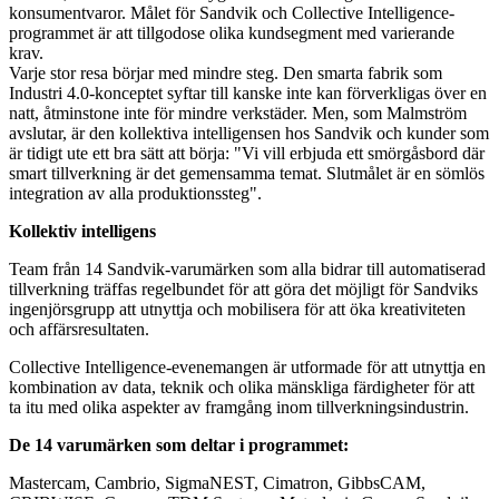
konsumentvaror. Målet för Sandvik och Collective Intelligence-
programmet är att tillgodose olika kundsegment med varierande
krav.
Varje stor resa börjar med mindre steg. Den smarta fabrik som
Industri 4.0-konceptet syftar till kanske inte kan förverkligas över en
natt, åtminstone inte för mindre verkstäder. Men, som Malmström
avslutar, är den kollektiva intelligensen hos Sandvik och kunder som
är tidigt ute ett bra sätt att börja: "Vi vill erbjuda ett smörgåsbord där
smart tillverkning är det gemensamma temat. Slutmålet är en sömlös
integration av alla produktionssteg".
Kollektiv intelligens
Team från 14 Sandvik-varumärken som alla bidrar till automatiserad
tillverkning träffas regelbundet för att göra det möjligt för Sandviks
ingenjörsgrupp att utnyttja och mobilisera för att öka kreativiteten
och affärsresultaten.
Collective Intelligence-evenemangen är utformade för att utnyttja en
kombination av data, teknik och olika mänskliga färdigheter för att
ta itu med olika aspekter av framgång inom tillverkningsindustrin.
De 14 varumärken som deltar i programmet:
Mastercam, Cambrio, SigmaNEST, Cimatron, GibbsCAM,