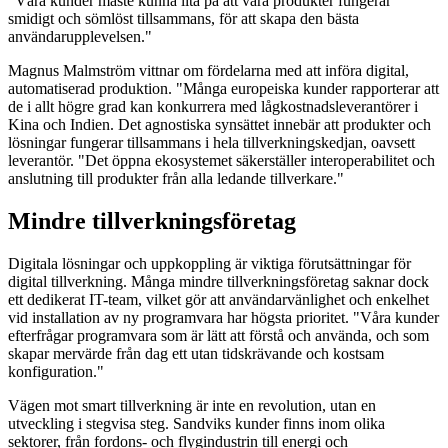
"Våra kunder måste kunna lita på att våra produkter fungerar
smidigt och sömlöst tillsammans, för att skapa den bästa
användarupplevelsen."
Magnus Malmström vittnar om fördelarna med att införa digital,
automatiserad produktion. "Många europeiska kunder rapporterar att
de i allt högre grad kan konkurrera med lågkostnadsleverantörer i
Kina och Indien. Det agnostiska synsättet innebär att produkter och
lösningar fungerar tillsammans i hela tillverkningskedjan, oavsett
leverantör. "Det öppna ekosystemet säkerställer interoperabilitet och
anslutning till produkter från alla ledande tillverkare."
Mindre tillverkningsföretag
Digitala lösningar och uppkoppling är viktiga förutsättningar för
digital tillverkning. Många mindre tillverkningsföretag saknar dock
ett dedikerat IT-team, vilket gör att användarvänlighet och enkelhet
vid installation av ny programvara har högsta prioritet. "Våra kunder
efterfrågar programvara som är lätt att förstå och använda, och som
skapar mervärde från dag ett utan tidskrävande och kostsam
konfiguration."
Vägen mot smart tillverkning är inte en revolution, utan en
utveckling i stegvisa steg. Sandviks kunder finns inom olika
sektorer, från fordons- och flygindustrin till energi och