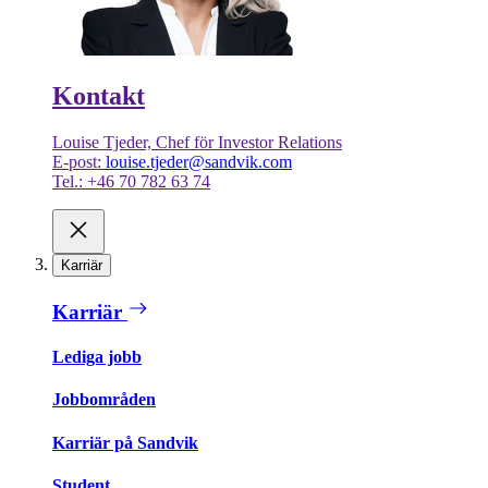
Kontakt
Louise Tjeder, Chef för Investor Relations
E-post:
louise.tjeder@sandvik.com
Tel.: +46 70 782 63 74
Karriär
Karriär
Lediga jobb
Jobbområden
Karriär på Sandvik
Student