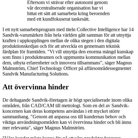
Eftersom vi strävar efter autonomi genom
vår decentraliserade organisation har vi
hittat ett sätt att samarbeta kring beroenden
med ett kundfokuserat tankesätt.
I ett nytt samarbetsprogram med titeln Collective Intelligence har 14
Sandvik-varumärken från hela världen gått samman för att utnyttja
kraften i uppkopplingen mellan de olika stegen i den digitala
produktionskedjan och för att utveckla en gemensam teknisk
färdplan för framtiden. "Vi vill utnyttja den enorma mängd kunskap
som finns i produktteamen och uppmuntra kommunikation mellan
dem, utbyta erfarenheter och innovera tillsammans", säger Magnus
Malmström, Chief Technology Officer på affärsområdessegmentet
Sandvik Manufacturing Solutions.
Att övervinna hinder
De deltagande Sandvik-företagen är högt specialiserade inom olika
områden, från CAD/CAM till metrologi. Som en del av Sandvik-
koncernen kan deras kompetens användas i ett mycket större
sammanhang. "Genom att anpassa oss till kundernas behov och
viktiga användningsområden kan vi övervinna hinder och bli ännu
mer relevanta", säger Magnus Malmström.