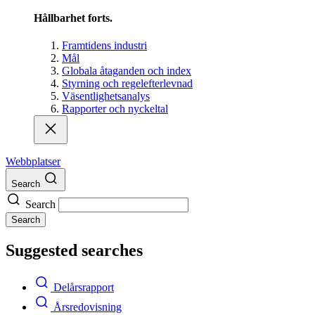
Hållbarhet forts.
Framtidens industri
Mål
Globala åtaganden och index
Styrning och regelefterlevnad
Väsentlighetsanalys
Rapporter och nyckeltal
Webbplatser
Search
Search
Search
Suggested searches
Delårsrapport
Årsredovisning