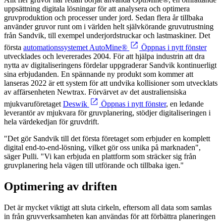
uppsättning digitala lösningar för att analysera och optimera
gruvproduktion och processer under jord. Sedan flera år tillbaka
använder gruvor runt om i världen helt självkörande gruvutrustning
från Sandvik, till exempel underjordstruckar och lastmaskiner. Det
första
automationssystemet AutoMine®
Öppnas i nytt fönster
utvecklades och levererades 2004. För att hjälpa industrin att dra
nytta av digitaliseringens fördelar uppgraderar Sandvik kontinuerligt
sina erbjudanden. En spännande ny produkt som kommer att
lanseras 2022 är ett system för att undvika kollisioner som utvecklats
av affärsenheten Newtrax. Förvärvet av det australiensiska
mjukvaruföretaget
Deswik
Öppnas i nytt fönster
, en ledande
leverantör av mjukvara för gruvplanering, stödjer digitaliseringen i
hela värdekedjan för gruvdrift.
"Det gör Sandvik till det första företaget som erbjuder en komplett
digital end-to-end-lösning, vilket gör oss unika på marknaden",
säger Pulli. "Vi kan erbjuda en plattform som sträcker sig från
gruvplanering hela vägen till utförande och tillbaka igen."
Optimering av driften
Det är mycket viktigt att sluta cirkeln, eftersom all data som samlas
in från gruvverksamheten kan användas för att förbättra planeringen