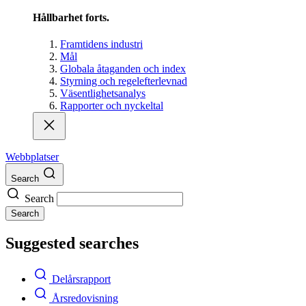
Hållbarhet forts.
Framtidens industri
Mål
Globala åtaganden och index
Styrning och regelefterlevnad
Väsentlighetsanalys
Rapporter och nyckeltal
Webbplatser
Search
Search
Search
Suggested searches
Delårsrapport
Årsredovisning