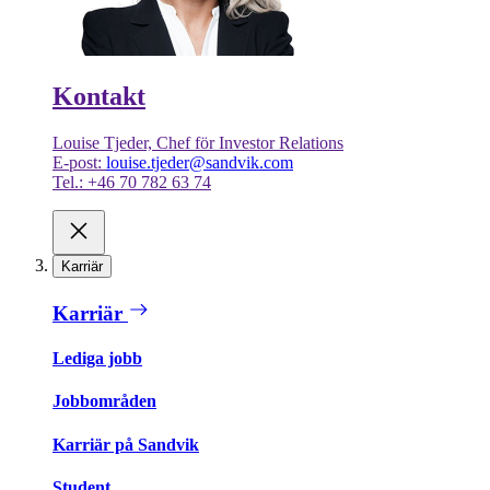
Kontakt
Louise Tjeder, Chef för Investor Relations
E-post:
louise.tjeder@sandvik.com
Tel.: +46 70 782 63 74
Karriär
Karriär
Lediga jobb
Jobbområden
Karriär på Sandvik
Student