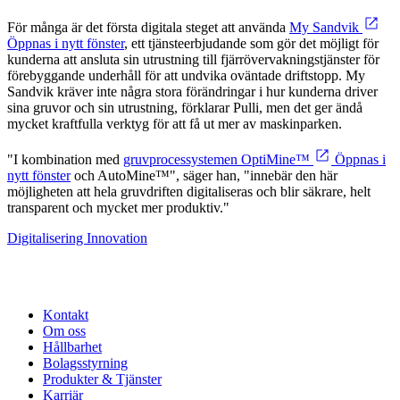
För många är det första digitala steget att använda
My Sandvik
Öppnas i nytt fönster
, ett tjänsteerbjudande som gör det möjligt för
kunderna att ansluta sin utrustning till fjärrövervakningstjänster för
förebyggande underhåll för att undvika oväntade driftstopp. My
Sandvik kräver inte några stora förändringar i hur kunderna driver
sina gruvor och sin utrustning, förklarar Pulli, men det ger ändå
mycket kraftfulla verktyg för att få ut mer av maskinparken.
"I kombination med
gruvprocessystemen OptiMine™
Öppnas i
nytt fönster
och AutoMine™", säger han, "innebär den här
möjligheten att hela gruvdriften digitaliseras och blir säkrare, helt
transparent och mycket mer produktiv."
Digitalisering
Innovation
Kontakt
Om oss
Hållbarhet
Bolagsstyrning
Produkter & Tjänster
Karriär