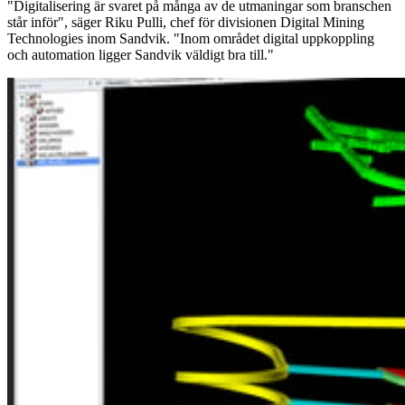
"Digitalisering är svaret på många av de utmaningar som branschen
står inför", säger Riku Pulli, chef för divisionen Digital Mining
Technologies inom Sandvik. "Inom området digital uppkoppling
och automation ligger Sandvik väldigt bra till."