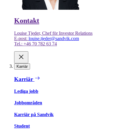
Kontakt
Louise Tjeder, Chef för Investor Relations
E-post:
louise.tjeder@sandvik.com
Tel.: +46 70 782 63 74
Karriär
Karriär
Lediga jobb
Jobbområden
Karriär på Sandvik
Student