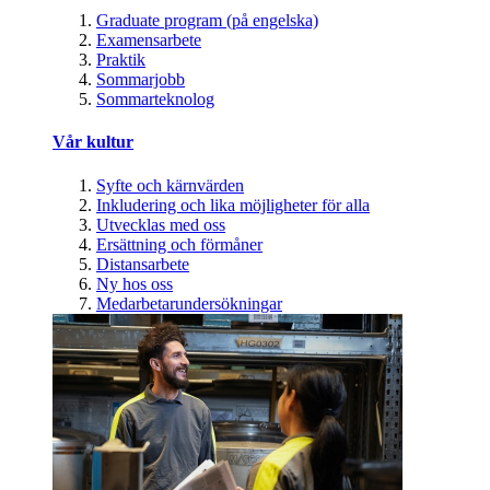
Graduate program (på engelska)
Examensarbete
Praktik
Sommarjobb
Sommarteknolog
Vår kultur
Syfte och kärnvärden
Inkludering och lika möjligheter för alla
Utvecklas med oss
Ersättning och förmåner
Distansarbete
Ny hos oss
Medarbetarundersökningar