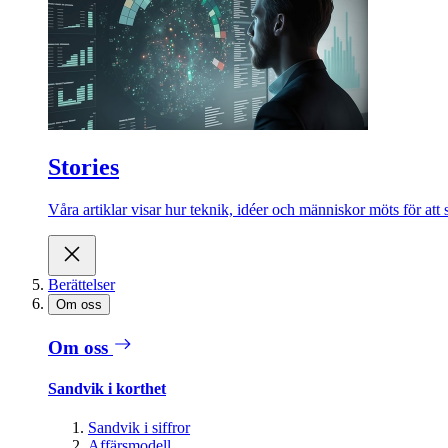
Stories
Våra artiklar visar hur teknik, idéer och människor möts för att 
Berättelser
Om oss
Om oss
Sandvik i korthet
Sandvik i siffror
Affärsmodell