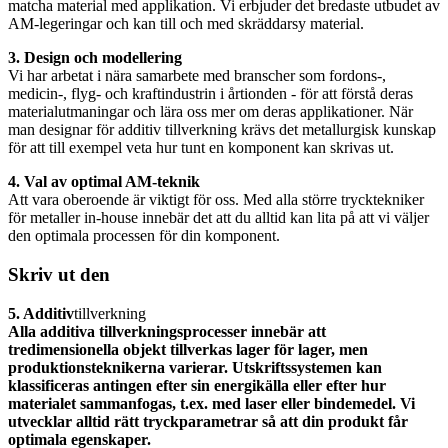
matcha material med applikation. Vi erbjuder det bredaste utbudet av
AM-legeringar och kan till och med skräddarsy material.
3. Design och modellering
Vi har arbetat i nära samarbete med branscher som fordons-,
medicin-, flyg- och kraftindustrin i årtionden - för att förstå deras
materialutmaningar och lära oss mer om deras applikationer. När
man designar för additiv tillverkning krävs det metallurgisk kunskap
för att till exempel veta hur tunt en komponent kan skrivas ut.
4. Val av optimal AM-teknik
Att vara oberoende är viktigt för oss. Med alla större trycktekniker
för metaller in-house innebär det att du alltid kan lita på att vi väljer
den optimala processen för din komponent.
Skriv ut den
5. Additiv
tillverkning
Alla additiva tillverkningsprocesser innebär att
tredimensionella objekt tillverkas lager för lager, men
produktionsteknikerna varierar. Utskriftssystemen kan
klassificeras antingen efter sin energikälla eller efter hur
materialet sammanfogas, t.ex. med laser eller bindemedel. Vi
utvecklar alltid rätt tryckparametrar så att din produkt får
optimala egenskaper.