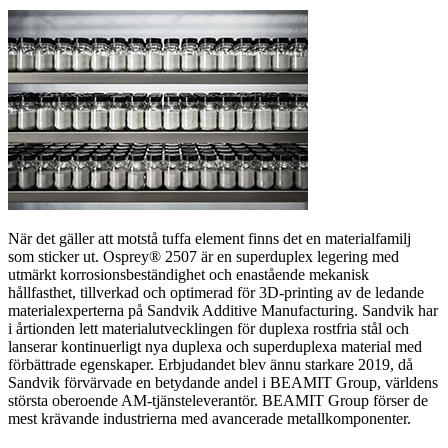
När det gäller att motstå tuffa element finns det en materialfamilj
som sticker ut. Osprey® 2507 är en superduplex legering med
utmärkt korrosionsbeständighet och enastående mekanisk
hållfasthet, tillverkad och optimerad för 3D-printing av de ledande
materialexperterna på Sandvik Additive Manufacturing. Sandvik har
i årtionden lett materialutvecklingen för duplexa rostfria stål och
lanserar kontinuerligt nya duplexa och superduplexa material med
förbättrade egenskaper. Erbjudandet blev ännu starkare 2019, då
Sandvik förvärvade en betydande andel i BEAMIT Group, världens
största oberoende AM-tjänsteleverantör. BEAMIT Group förser de
mest krävande industrierna med avancerade metallkomponenter.