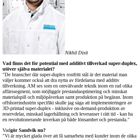
Nikhil Dixit
Vad finns det för potential med additivt tillverkad super-duplex,
utöver själva materialet?
"De branscher där super-duplex rostfritt stål är det material man
väljer kommer också att dra nytta av fördelarna med additiv
tillverkning. AM ses som en omvälvande teknik inom en rad olika
affärssegment, som möjliggör prestandaoptimering och minskat
materialspill och miljöpåverkan samt produktion på begäran. Inom
offshoreindustrin specifikt skulle jag säga att implementeringen av
3D-printad super-duplex - inklusive on-demand-produktion av
reservdelar, minskad lagerhållning och leveranser i rätt tid - kan ha
en revolutionerande inverkan på både lönsamhet och prestanda."
Vad
gör Sandvik nu?
"Vi är mycket glada över att få samarbeta med kunder inom de olika