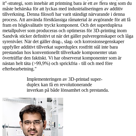
it"-strategi, som innebär att printning bara är ett av flera steg som du
måste behärska för att lyckas med industrialiseringen av additiv
tillverkning. Denna filosofi har varit ständigt närvarande i denna
process. Att använda förstklassiga råmaterial är avgörande för att få
fram en högkvalitativ tryckt komponent. Och det superduplexa
metallpulver som produceras och optimeras för 3D-printing inom
Sandvik sticker definitivt ut när det gäller pulveregenskaper och låga
syrenivåer. När det gäller drag-, slag- och korrosionsegenskaper
uppfyller additivt tillverkat superduplex rostfritt stål inte bara
prestandan hos konventionellt tillverkade komponenter utan
överträffar den faktiskt. Vi har observerat komponenter som är
nästan helt täta (>99,9%) och sprickfria - till och med före
efterbearbetning."
Implementeringen av 3D-printad super-
duplex kan få en revolutionerande
inverkan på både lönsamhet och prestanda.