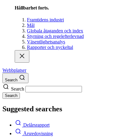
Hållbarhet forts.
Framtidens industri
Mål
Globala åtaganden och index
Styrning och regelefterlevnad
Väsentlighetsanalys
Rapporter och nyckeltal
Webbplatser
Search
Search
Search
Suggested searches
Delårsrapport
Årsredovisning