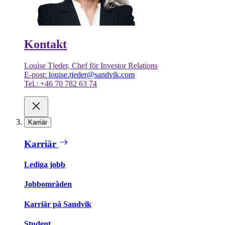
Kontakt
Louise Tjeder, Chef för Investor Relations
E-post:
louise.tjeder@sandvik.com
Tel.: +46 70 782 63 74
Karriär
Karriär
Lediga jobb
Jobbområden
Karriär på Sandvik
Student