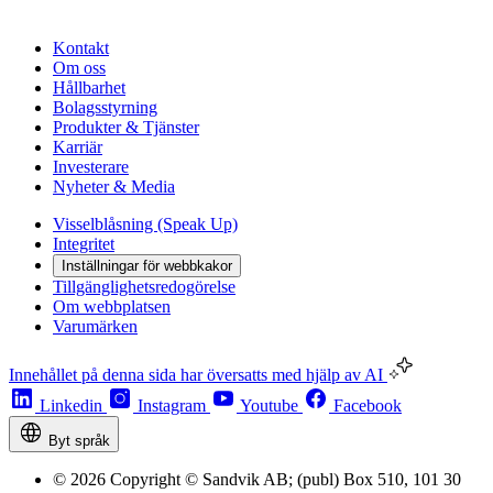
Kontakt
Om oss
Hållbarhet
Bolagsstyrning
Produkter & Tjänster
Karriär
Investerare
Nyheter & Media
Visselblåsning (Speak Up)
Integritet
Inställningar för webbkakor
Tillgänglighetsredogörelse
Om webbplatsen
Varumärken
Innehållet på denna sida har översatts med hjälp av AI
Linkedin
Instagram
Youtube
Facebook
Byt språk
© 2026 Copyright © Sandvik AB; (publ) Box 510, 101 30