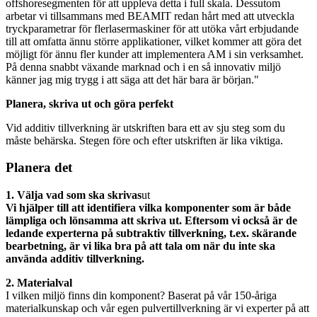
offshoresegmenten för att uppleva detta i full skala. Dessutom
arbetar vi tillsammans med BEAMIT redan hårt med att utveckla
tryckparametrar för flerlasermaskiner för att utöka vårt erbjudande
till att omfatta ännu större applikationer, vilket kommer att göra det
möjligt för ännu fler kunder att implementera AM i sin verksamhet.
På denna snabbt växande marknad och i en så innovativ miljö
känner jag mig trygg i att säga att det här bara är början."
Planera, skriva ut och göra perfekt
Vid additiv tillverkning är utskriften bara ett av sju steg som du
måste behärska. Stegen före och efter utskriften är lika viktiga.
Planera det
1. Välja vad som ska skrivas
ut
Vi hjälper till att identifiera vilka komponenter som är både
lämpliga och lönsamma att skriva ut. Eftersom vi också är de
ledande experterna på subtraktiv tillverkning, t.ex. skärande
bearbetning, är vi lika bra på att tala om när du inte ska
använda additiv tillverkning.
2. Materialval
I vilken miljö finns din komponent? Baserat på vår 150-åriga
materialkunskap och vår egen pulvertillverkning är vi experter på att