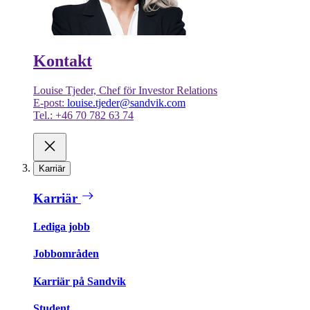
Kontakt
Louise Tjeder, Chef för Investor Relations
E-post:
louise.tjeder@sandvik.com
Tel.: +46 70 782 63 74
Karriär
Karriär
Lediga jobb
Jobbområden
Karriär på Sandvik
Student