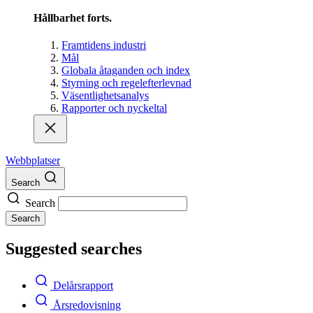
Hållbarhet forts.
Framtidens industri
Mål
Globala åtaganden och index
Styrning och regelefterlevnad
Väsentlighetsanalys
Rapporter och nyckeltal
Webbplatser
Search
Search
Search
Suggested searches
Delårsrapport
Årsredovisning