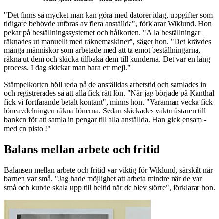
"Det finns så mycket man kan göra med datorer idag, uppgifter som
tidigare behövde utföras av flera anställda", förklarar Wiklund. Hon
pekar på beställningssystemet och hålkorten. "Alla beställningar
räknades ut manuellt med räknemaskiner", säger hon. "Det krävdes
många människor som arbetade med att ta emot beställningarna,
räkna ut dem och skicka tillbaka dem till kunderna. Det var en lång
process. I dag skickar man bara ett mejl."
Stämpelkorten höll reda på de anställdas arbetstid och samlades in
och registrerades så att alla fick rätt lön. "När jag började på Kanthal
fick vi fortfarande betalt kontant", minns hon. "Varannan vecka fick
löneavdelningen räkna lönerna. Sedan skickades vaktmästaren till
banken för att samla in pengar till alla anställda. Han gick ensam -
med en pistol!"
Balans mellan arbete och fritid
Balansen mellan arbete och fritid var viktig för Wiklund, särskilt när
barnen var små. "Jag hade möjlighet att arbeta mindre när de var
små och kunde skala upp till heltid när de blev större", förklarar hon.