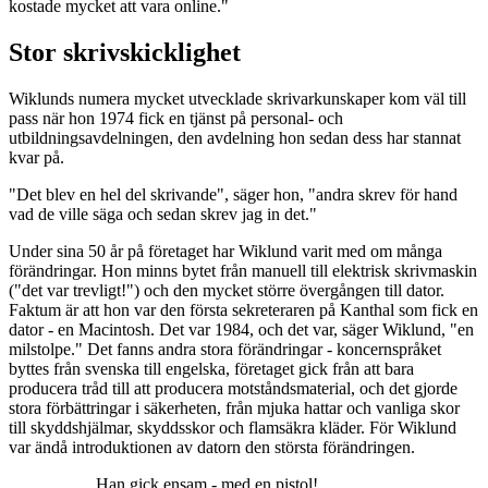
kostade mycket att vara online."
Stor skrivskicklighet
Wiklunds numera mycket utvecklade skrivarkunskaper kom väl till
pass när hon 1974 fick en tjänst på personal- och
utbildningsavdelningen, den avdelning hon sedan dess har stannat
kvar på.
"Det blev en hel del skrivande", säger hon, "andra skrev för hand
vad de ville säga och sedan skrev jag in det."
Under sina 50 år på företaget har Wiklund varit med om många
förändringar. Hon minns bytet från manuell till elektrisk skrivmaskin
("det var trevligt!") och den mycket större övergången till dator.
Faktum är att hon var den första sekreteraren på Kanthal som fick en
dator - en Macintosh. Det var 1984, och det var, säger Wiklund, "en
milstolpe." Det fanns andra stora förändringar - koncernspråket
byttes från svenska till engelska, företaget gick från att bara
producera tråd till att producera motståndsmaterial, och det gjorde
stora förbättringar i säkerheten, från mjuka hattar och vanliga skor
till skyddshjälmar, skyddsskor och flamsäkra kläder. För Wiklund
var ändå introduktionen av datorn den största förändringen.
Han gick ensam - med en pistol!