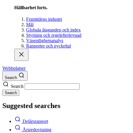
Hållbarhet forts.
Framtidens industri
Mål
Globala åtaganden och index
Styrning och regelefterlevnad
Väsentlighetsanalys
Rapporter och nyckeltal
Webbplatser
Search
Search
Search
Suggested searches
Delårsrapport
Årsredovisning