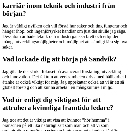
karriär inom teknik och industri från
början?
Jag är väldigt nyfiken och vill förstå hur saker och ting fungerar och
hänger ihop, och ingenjörsyrket handlar om just det skulle jag säga.
Dessutom är både teknik och industri ganska brett och erbjuder
många utvecklingsmöjligheter och möjlighet att ständigt lära sig nya
saker.
Vad lockade dig att börja på Sandvik?
Jag gillade det starka fokuset på avancerad forskning, utveckling
och innovation. Det faktum att verksamheten drivs med hållbarhet i
åtanke är också viktigt för mig. Jag uppskattar också att vi är ett så
globalt företag och att kunna arbeta i en mångkulturell miljö.
Vad är enligt dig viktigast för att
attrahera kvinnliga framtida ledare?
Jag tror att det är viktigt att visa att kvinnor "hör hemma" i
branschen på ett lika naturligt sätt som män och att vi som
organisation omprövar system och utmanar antaganden. Det är