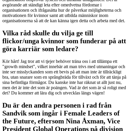
avgörande att ständigt leta efter omedvetna fördomar i
organisationen och ifrågasätta hur de påverkar möjligheterna och
motivationen för kvinnor samt att utbilda människor inom
organisationerna så att de kan känna igen detta och arbeta med det.
Vilka råd skulle du vilja ge till
flickor/unga kvinnor som funderar på att
göra karriär som ledare?
Kör hårt! Jag tror att vi tjejer behöver träna oss i att tillämpa ett
"growth mindset", vilket innebär att man trivs med utmaningar och
inte ser misslyckanden som ett bevis på att man inte är tillräckligt
bra, utan snarare som en språngbräda för tillväxt och för att tänja på
sina befintliga förmågor. Du kanske inte har räknat ut allt just nu,
men det är inte det som är poängen. Vad är det som är så roligt med
det? Du kommer att lära dig och utvecklas längs vägen!
Du är den andra personen i rad från
Sandvik som ingår i Female Leaders of
the Future, eftersom Nina Åxman, Vice
President Global Operations på division