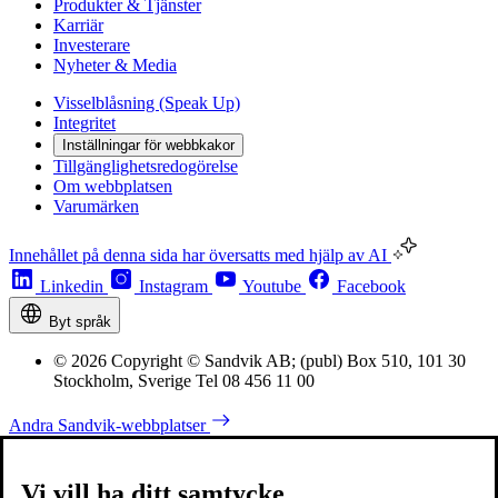
Produkter & Tjänster
Karriär
Investerare
Nyheter & Media
Visselblåsning (Speak Up)
Integritet
Inställningar för webbkakor
Tillgänglighetsredogörelse
Om webbplatsen
Varumärken
Innehållet på denna sida har översatts med hjälp av AI
Linkedin
Instagram
Youtube
Facebook
Byt språk
© 2026 Copyright © Sandvik AB; (publ) Box 510, 101 30
Stockholm, Sverige Tel 08 456 11 00
Andra Sandvik-webbplatser
Vi vill ha ditt samtycke