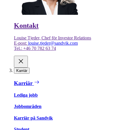
Kontakt
Louise Tjeder, Chef för Investor Relations
E-post:
louise.tjeder@sandvik.com
Tel.: +46 70 782 63 74
Karriär
Karriär
Lediga jobb
Jobbområden
Karriär på Sandvik
Student