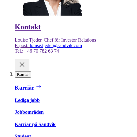
Kontakt
Louise Tjeder, Chef för Investor Relations
E-post:
louise.tjeder@sandvik.com
Tel.: +46 70 782 63 74
Karriär
Karriär
Lediga jobb
Jobbområden
Karriär på Sandvik
Student