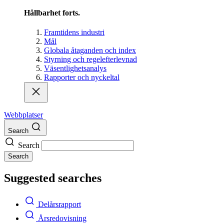
Hållbarhet forts.
Framtidens industri
Mål
Globala åtaganden och index
Styrning och regelefterlevnad
Väsentlighetsanalys
Rapporter och nyckeltal
Webbplatser
Search
Search
Search
Suggested searches
Delårsrapport
Årsredovisning