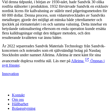
Vid denna tidpunkt, i början av 1930-talet, hade Sandvik 30 olika
rostfria stålsorter i produktion. 1932 förvärvade Sandvik en exklusiv
nordisk licens för kallvalsning av stålrör med pilgeringsmetoden för
60 000 dollar. Denna process, som vidareutvecklades av Sandviks
metallurger, gjorde det möjligt att minska både ytterdiameter och
tjocklek på rörmaterialet i en och samma valsning. Detta innebar en
betydande rationalisering eftersom en enda operation kunde ersätta
flera kalldragningar enligt den tidigare metoden, och den
resulterande kvaliteten var ännu bättre.
År 2022 separerades Sandvik Materials Technology från Sandvik-
koncernen och noterades som ett självständigt bolag på Nasdaq
Stockholm under namnet Alleima. Alleima är mest känt för sina
avancerade duplexa rostfria stål. Läs mer på
Alleima
Öppnas i
nytt fönster
.
Innovation
Kontakt
Om oss
Hållbarhet
Bolagsstyrning