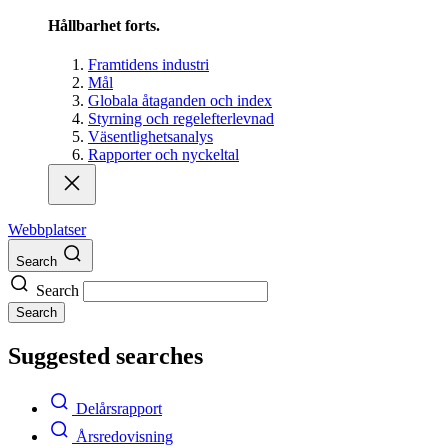
Hållbarhet forts.
Framtidens industri
Mål
Globala åtaganden och index
Styrning och regelefterlevnad
Väsentlighetsanalys
Rapporter och nyckeltal
Webbplatser
Search
Search
Search
Suggested searches
Delårsrapport
Årsredovisning