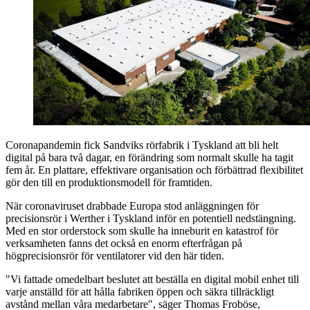
Coronapandemin fick Sandviks rörfabrik i Tyskland att bli helt
digital på bara två dagar, en förändring som normalt skulle ha tagit
fem år. En plattare, effektivare organisation och förbättrad flexibilitet
gör den till en produktionsmodell för framtiden.
När coronaviruset drabbade Europa stod anläggningen för
precisionsrör i Werther i Tyskland inför en potentiell nedstängning.
Med en stor orderstock som skulle ha inneburit en katastrof för
verksamheten fanns det också en enorm efterfrågan på
högprecisionsrör för ventilatorer vid den här tiden.
"Vi fattade omedelbart beslutet att beställa en digital mobil enhet till
varje anställd för att hålla fabriken öppen och säkra tillräckligt
avstånd mellan våra medarbetare", säger Thomas Froböse,