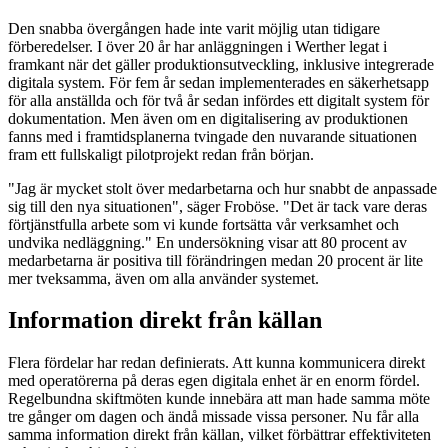
Den snabba övergången hade inte varit möjlig utan tidigare
förberedelser. I över 20 år har anläggningen i Werther legat i
framkant när det gäller produktionsutveckling, inklusive integrerade
digitala system. För fem år sedan implementerades en säkerhetsapp
för alla anställda och för två år sedan infördes ett digitalt system för
dokumentation. Men även om en digitalisering av produktionen
fanns med i framtidsplanerna tvingade den nuvarande situationen
fram ett fullskaligt pilotprojekt redan från början.
"Jag är mycket stolt över medarbetarna och hur snabbt de anpassade
sig till den nya situationen", säger Froböse. "Det är tack vare deras
förtjänstfulla arbete som vi kunde fortsätta vår verksamhet och
undvika nedläggning." En undersökning visar att 80 procent av
medarbetarna är positiva till förändringen medan 20 procent är lite
mer tveksamma, även om alla använder systemet.
Information direkt från källan
Flera fördelar har redan definierats. Att kunna kommunicera direkt
med operatörerna på deras egen digitala enhet är en enorm fördel.
Regelbundna skiftmöten kunde innebära att man hade samma möte
tre gånger om dagen och ändå missade vissa personer. Nu får alla
samma information direkt från källan, vilket förbättrar effektiviteten