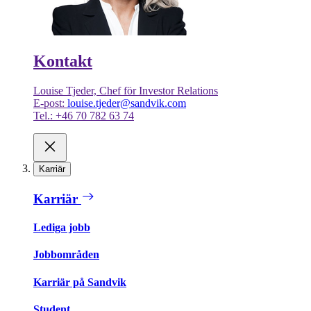
Kontakt
Louise Tjeder, Chef för Investor Relations
E-post:
louise.tjeder@sandvik.com
Tel.: +46 70 782 63 74
Karriär
Karriär
Lediga jobb
Jobbområden
Karriär på Sandvik
Student