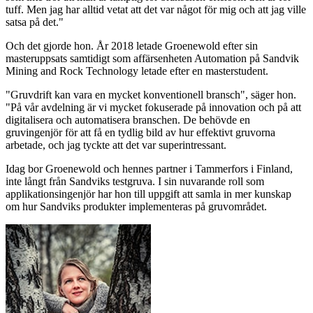
tuff. Men jag har alltid vetat att det var något för mig och att jag ville
satsa på det."
Och det gjorde hon. År 2018 letade Groenewold efter sin
masteruppsats samtidigt som affärsenheten Automation på Sandvik
Mining and Rock Technology letade efter en masterstudent.
"Gruvdrift kan vara en mycket konventionell bransch", säger hon.
"På vår avdelning är vi mycket fokuserade på innovation och på att
digitalisera och automatisera branschen. De behövde en
gruvingenjör för att få en tydlig bild av hur effektivt gruvorna
arbetade, och jag tyckte att det var superintressant.
Idag bor Groenewold och hennes partner i Tammerfors i Finland,
inte långt från Sandviks testgruva. I sin nuvarande roll som
applikationsingenjör har hon till uppgift att samla in mer kunskap
om hur Sandviks produkter implementeras på gruvområdet.