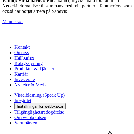
Familj: Enda barnet:
Enda barnet, mycket nära föräldrarna i
Nederländerna. Bor tillsammans med min partner i Tammerfors, som
också har börjat arbeta på Sandvik.
Människor
Kontakt
Om oss
Hållbarhet
Bolagsstyrning
Produkter & Tjänster
Karriär
Investerare
Nyheter & Media
Visselblåsning (Speak Up)
Integritet
Inställningar för webbkakor
Tillgänglighetsredogörelse
Om webbplatsen
Varumärken