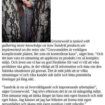
Groenewold is tasked with
gathering more knowledge on how Sandvik products are
implemented on the mine site.
"Gruvområden är verkligen
komplicerade platser, lite som ett kontrollerat kaos", säger hon. "Och
det kan vara en utmaning att applicera en produkt i en så komplex
miljö. Och även om vi har en god förståelse för vad vi vill att våra
produkter ska göra, är det viktigt att få information och data om den
faktiska situationen på gruvan. Det är mitt jobb att se vilka
utmaningar vi och våra kunder står inför och hitta potentiella
lösningar på lång sikt.
"Sandvik är en så överväldigande och imponerande arbetsplats",
säger Groenewold. "Jag trivs eftersom det är en så mångsidig miljö.
Den utmanar mig att tänka längre än bara min egen bransch och mitt
eget fokus. Jag känner att jag har friheten att forma min egen
personlighet och skapa min egen position i mitt yrkesliv."