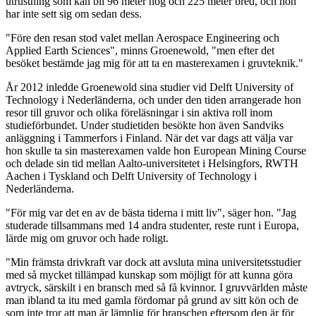
utrustning som kan bli 96 meter hög och 225 meter bred, och hon
har inte sett sig om sedan dess.
"Före den resan stod valet mellan Aerospace Engineering och
Applied Earth Sciences", minns Groenewold, "men efter det
besöket bestämde jag mig för att ta en masterexamen i gruvteknik."
År 2012 inledde Groenewold sina studier vid Delft University of
Technology i Nederländerna, och under den tiden arrangerade hon
resor till gruvor och olika föreläsningar i sin aktiva roll inom
studieförbundet. Under studietiden besökte hon även Sandviks
anläggning i Tammerfors i Finland. När det var dags att välja var
hon skulle ta sin masterexamen valde hon European Mining Course
och delade sin tid mellan Aalto-universitetet i Helsingfors, RWTH
Aachen i Tyskland och Delft University of Technology i
Nederländerna.
"För mig var det en av de bästa tiderna i mitt liv", säger hon. "Jag
studerade tillsammans med 14 andra studenter, reste runt i Europa,
lärde mig om gruvor och hade roligt.
"Min främsta drivkraft var dock att avsluta mina universitetsstudier
med så mycket tillämpad kunskap som möjligt för att kunna göra
avtryck, särskilt i en bransch med så få kvinnor. I gruvvärlden måste
man ibland ta itu med gamla fördomar på grund av sitt kön och de
som inte tror att man är lämplig för branschen eftersom den är för