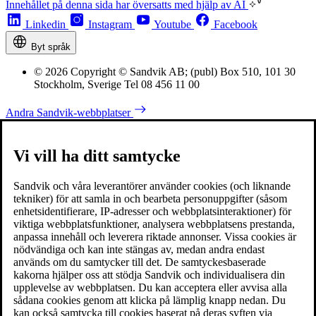
Innehållet på denna sida har översatts med hjälp av AI
Linkedin
Instagram
Youtube
Facebook
Byt språk
© 2026 Copyright © Sandvik AB; (publ) Box 510, 101 30
Stockholm, Sverige Tel 08 456 11 00
Andra Sandvik-webbplatser
Vi vill ha ditt samtycke
Sandvik och våra leverantörer använder cookies (och liknande
tekniker) för att samla in och bearbeta personuppgifter (såsom
enhetsidentifierare, IP-adresser och webbplatsinteraktioner) för
viktiga webbplatsfunktioner, analysera webbplatsens prestanda,
anpassa innehåll och leverera riktade annonser. Vissa cookies är
nödvändiga och kan inte stängas av, medan andra endast
används om du samtycker till det. De samtyckesbaserade
kakorna hjälper oss att stödja Sandvik och individualisera din
upplevelse av webbplatsen. Du kan acceptera eller avvisa alla
sådana cookies genom att klicka på lämplig knapp nedan. Du
kan också samtycka till cookies baserat på deras syften via