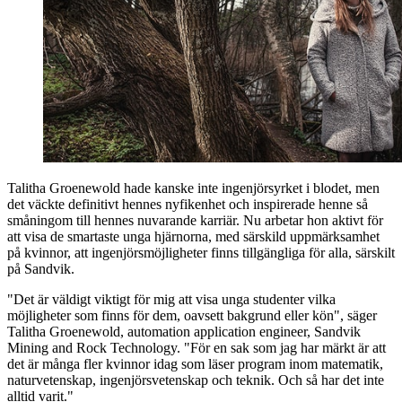
Talitha Groenewold hade kanske inte ingenjörsyrket i blodet, men
det väckte definitivt hennes nyfikenhet och inspirerade henne så
småningom till hennes nuvarande karriär. Nu arbetar hon aktivt för
att visa de smartaste unga hjärnorna, med särskild uppmärksamhet
på kvinnor, att ingenjörsmöjligheter finns tillgängliga för alla, särskilt
på Sandvik.
"Det är väldigt viktigt för mig att visa unga studenter vilka
möjligheter som finns för dem, oavsett bakgrund eller kön", säger
Talitha Groenewold, automation application engineer, Sandvik
Mining and Rock Technology. "För en sak som jag har märkt är att
det är många fler kvinnor idag som läser program inom matematik,
naturvetenskap, ingenjörsvetenskap och teknik. Och så har det inte
alltid varit."