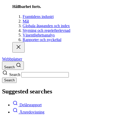
Hållbarhet forts.
Framtidens industri
Mål
Globala åtaganden och index
Styrning och regelefterlevnad
Väsentlighetsanalys
Rapporter och nyckeltal
Webbplatser
Search
Search
Search
Suggested searches
Delårsrapport
Årsredovisning