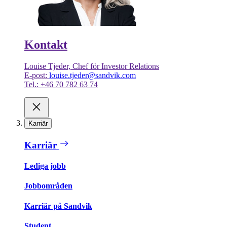
Kontakt
Louise Tjeder, Chef för Investor Relations
E-post:
louise.tjeder@sandvik.com
Tel.: +46 70 782 63 74
Karriär
Karriär
Lediga jobb
Jobbområden
Karriär på Sandvik
Student