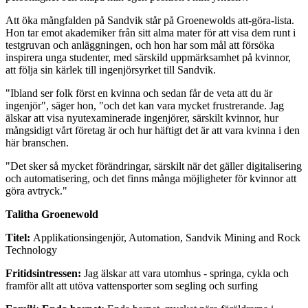
Att öka mångfalden på Sandvik står på Groenewolds att-göra-lista.
Hon tar emot akademiker från sitt alma mater för att visa dem runt i
testgruvan och anläggningen, och hon har som mål att försöka
inspirera unga studenter, med särskild uppmärksamhet på kvinnor,
att följa sin kärlek till ingenjörsyrket till Sandvik.
"Ibland ser folk först en kvinna och sedan får de veta att du är
ingenjör", säger hon, "och det kan vara mycket frustrerande. Jag
älskar att visa nyutexaminerade ingenjörer, särskilt kvinnor, hur
mångsidigt vårt företag är och hur häftigt det är att vara kvinna i den
här branschen.
"Det sker så mycket förändringar, särskilt när det gäller digitalisering
och automatisering, och det finns många möjligheter för kvinnor att
göra avtryck."
Talitha Groenewold
Titel:
Applikationsingenjör, Automation, Sandvik Mining and Rock
Technology
Fritidsintressen:
Jag älskar att vara utomhus - springa, cykla och
framför allt att utöva vattensporter som segling och surfing