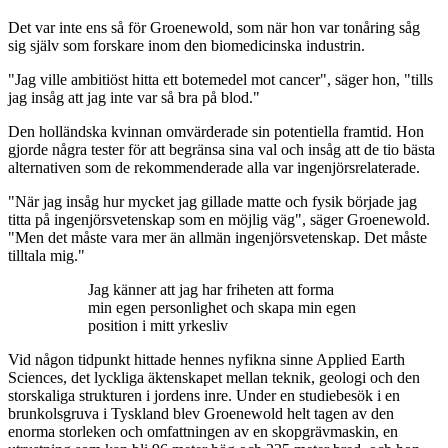
Det var inte ens så för Groenewold, som när hon var tonåring såg
sig själv som forskare inom den biomedicinska industrin.
"Jag ville ambitiöst hitta ett botemedel mot cancer", säger hon, "tills
jag insåg att jag inte var så bra på blod."
Den holländska kvinnan omvärderade sin potentiella framtid. Hon
gjorde några tester för att begränsa sina val och insåg att de tio bästa
alternativen som de rekommenderade alla var ingenjörsrelaterade.
"När jag insåg hur mycket jag gillade matte och fysik började jag
titta på ingenjörsvetenskap som en möjlig väg", säger Groenewold.
"Men det måste vara mer än allmän ingenjörsvetenskap. Det måste
tilltala mig."
Jag känner att jag har friheten att forma
min egen personlighet och skapa min egen
position i mitt yrkesliv
Vid någon tidpunkt hittade hennes nyfikna sinne Applied Earth
Sciences, det lyckliga äktenskapet mellan teknik, geologi och den
storskaliga strukturen i jordens inre. Under en studiebesök i en
brunkolsgruva i Tyskland blev Groenewold helt tagen av den
enorma storleken och omfattningen av en skopgrävmaskin, en