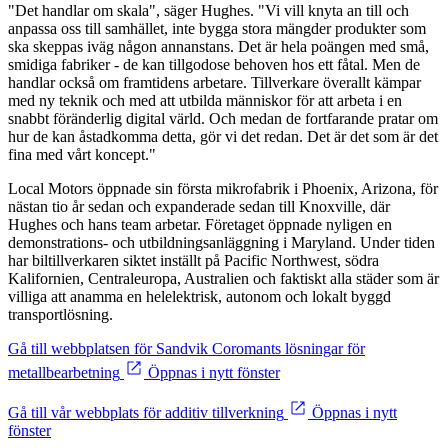
"Det handlar om skala", säger Hughes. "Vi vill knyta an till och
anpassa oss till samhället, inte bygga stora mängder produkter som
ska skeppas iväg någon annanstans. Det är hela poängen med små,
smidiga fabriker - de kan tillgodose behoven hos ett fåtal. Men de
handlar också om framtidens arbetare. Tillverkare överallt kämpar
med ny teknik och med att utbilda människor för att arbeta i en
snabbt föränderlig digital värld. Och medan de fortfarande pratar om
hur de kan åstadkomma detta, gör vi det redan. Det är det som är det
fina med vårt koncept."
Local Motors öppnade sin första mikrofabrik i Phoenix, Arizona, för
nästan tio år sedan och expanderade sedan till Knoxville, där
Hughes och hans team arbetar. Företaget öppnade nyligen en
demonstrations- och utbildningsanläggning i Maryland. Under tiden
har biltillverkaren siktet inställt på Pacific Northwest, södra
Kalifornien, Centraleuropa, Australien och faktiskt alla städer som är
villiga att anamma en helelektrisk, autonom och lokalt byggd
transportlösning.
Gå till webbplatsen för Sandvik Coromants lösningar för
metallbearbetning
Öppnas i nytt fönster
Gå till vår webbplats för additiv tillverkning
Öppnas i nytt
fönster