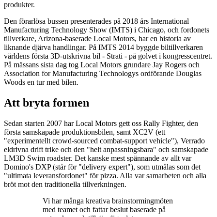
produkter.
Den förarlösa bussen presenterades på 2018 års International
Manufacturing Technology Show (IMTS) i Chicago, och fordonets
tillverkare, Arizona-baserade Local Motors, har en historia av
liknande djärva handlingar. På IMTS 2014 byggde biltillverkaren
världens första 3D-utskrivna bil - Strati - på golvet i kongresscentret.
På mässans sista dag tog Local Motors grundare Jay Rogers och
Association for Manufacturing Technologys ordförande Douglas
Woods en tur med bilen.
Att bryta formen
Sedan starten 2007 har Local Motors gett oss Rally Fighter, den
första samskapade produktionsbilen, samt XC2V (ett
"experimentellt crowd-sourced combat-support vehicle"), Verrado
eldrivna drift trike och den "helt anpassningsbara" och samskapade
LM3D Swim roadster. Det kanske mest spännande av allt var
Domino's DXP (står för "delivery expert"), som utmålas som det
"ultimata leveransfordonet" för pizza. Alla var samarbeten och alla
bröt mot den traditionella tillverkningen.
Vi har många kreativa brainstormingmöten
med teamet och fattar beslut baserade på