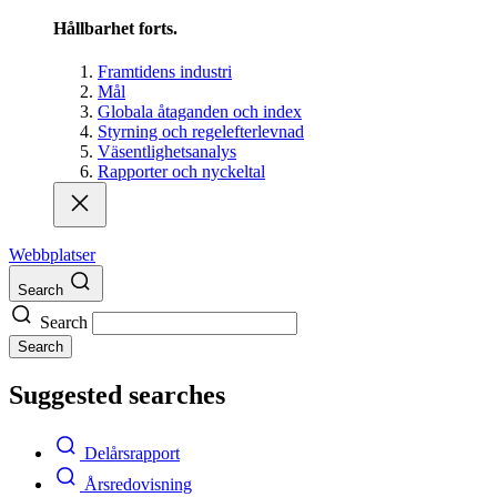
Hållbarhet forts.
Framtidens industri
Mål
Globala åtaganden och index
Styrning och regelefterlevnad
Väsentlighetsanalys
Rapporter och nyckeltal
Webbplatser
Search
Search
Search
Suggested searches
Delårsrapport
Årsredovisning