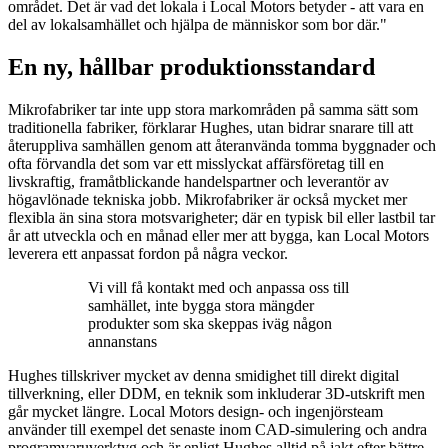
området. Det är vad det lokala i Local Motors betyder - att vara en
del av lokalsamhället och hjälpa de människor som bor där."
En ny, hållbar produktionsstandard
Mikrofabriker tar inte upp stora markområden på samma sätt som
traditionella fabriker, förklarar Hughes, utan bidrar snarare till att
återuppliva samhällen genom att återanvända tomma byggnader och
ofta förvandla det som var ett misslyckat affärsföretag till en
livskraftig, framåtblickande handelspartner och leverantör av
högavlönade tekniska jobb. Mikrofabriker är också mycket mer
flexibla än sina stora motsvarigheter; där en typisk bil eller lastbil tar
år att utveckla och en månad eller mer att bygga, kan Local Motors
leverera ett anpassat fordon på några veckor.
Vi vill få kontakt med och anpassa oss till
samhället, inte bygga stora mängder
produkter som ska skeppas iväg någon
annanstans
Hughes tillskriver mycket av denna smidighet till direkt digital
tillverkning, eller DDM, en teknik som inkluderar 3D-utskrift men
går mycket längre. Local Motors design- och ingenjörsteam
använder till exempel det senaste inom CAD-simulering och andra
programvaruverktyg och är enligt Hughes alltid på jakt efter bättre