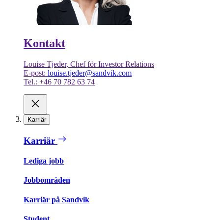
Kontakt
Louise Tjeder, Chef för Investor Relations
E-post:
louise.tjeder@sandvik.com
Tel.: +46 70 782 63 74
Karriär
Karriär
Lediga jobb
Jobbområden
Karriär på Sandvik
Student