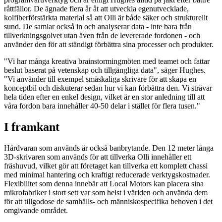
råttfällor. De ägnade flera år åt att utveckla egenutvecklade,
kolfiberförstärkta material så att Olli är både säker och strukturellt
sund. De samlar också in och analyserar data - inte bara från
tillverkningsgolvet utan även från de levererade fordonen - och
använder den för att ständigt förbättra sina processer och produkter.
"Vi har många kreativa brainstormingmöten med teamet och fattar
beslut baserat på vetenskap och tillgängliga data", säger Hughes.
"Vi använder till exempel småskaliga skrivare för att skapa en
konceptbil och diskuterar sedan hur vi kan förbättra den. Vi strävar
hela tiden efter en enkel design, vilket är en stor anledning till att
våra fordon bara innehåller 40-50 delar i stället för flera tusen."
I framkant
Hårdvaran som används är också banbrytande. Den 12 meter långa
3D-skrivaren som används för att tillverka Olli innehåller ett
fräshuvud, vilket gör att företaget kan tillverka ett komplett chassi
med minimal hantering och kraftigt reducerade verktygskostnader.
Flexibilitet som denna innebär att Local Motors kan placera sina
mikrofabriker i stort sett var som helst i världen och använda dem
för att tillgodose de samhälls- och människospecifika behoven i det
omgivande området.