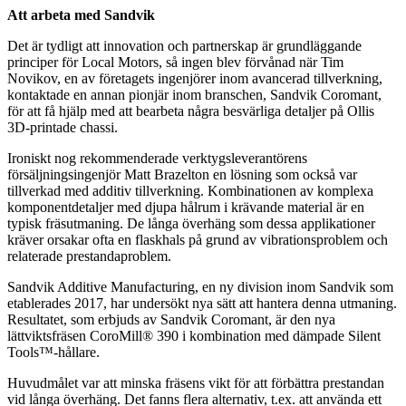
Att arbeta med Sandvik
Det är tydligt att innovation och partnerskap är grundläggande
principer för Local Motors, så ingen blev förvånad när Tim
Novikov, en av företagets ingenjörer inom avancerad tillverkning,
kontaktade en annan pionjär inom branschen, Sandvik Coromant,
för att få hjälp med att bearbeta några besvärliga detaljer på Ollis
3D-printade chassi.
Ironiskt nog rekommenderade verktygsleverantörens
försäljningsingenjör Matt Brazelton en lösning som också var
tillverkad med additiv tillverkning. Kombinationen av komplexa
komponentdetaljer med djupa hålrum i krävande material är en
typisk fräsutmaning. De långa överhäng som dessa applikationer
kräver orsakar ofta en flaskhals på grund av vibrationsproblem och
relaterade prestandaproblem.
Sandvik Additive Manufacturing, en ny division inom Sandvik som
etablerades 2017, har undersökt nya sätt att hantera denna utmaning.
Resultatet, som erbjuds av Sandvik Coromant, är den nya
lättviktsfräsen CoroMill® 390 i kombination med dämpade Silent
Tools™-hållare.
Huvudmålet var att minska fräsens vikt för att förbättra prestandan
vid långa överhäng. Det fanns flera alternativ, t.ex. att använda ett