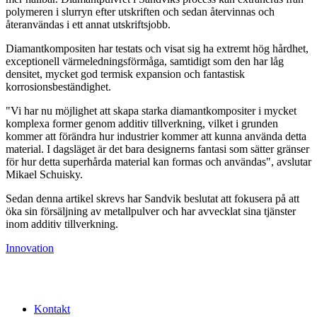
polymeren i slurryn efter utskriften och sedan återvinnas och
återanvändas i ett annat utskriftsjobb.
Diamantkompositen har testats och visat sig ha extremt hög hårdhet,
exceptionell värmeledningsförmåga, samtidigt som den har låg
densitet, mycket god termisk expansion och fantastisk
korrosionsbeständighet.
"Vi har nu möjlighet att skapa starka diamantkompositer i mycket
komplexa former genom additiv tillverkning, vilket i grunden
kommer att förändra hur industrier kommer att kunna använda detta
material. I dagsläget är det bara designerns fantasi som sätter gränser
för hur detta superhårda material kan formas och användas", avslutar
Mikael Schuisky.
Sedan denna artikel skrevs har Sandvik beslutat att fokusera på att
öka sin försäljning av metallpulver och har avvecklat sina tjänster
inom additiv tillverkning.
Innovation
Kontakt