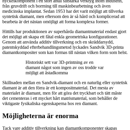
nyckelkomponent i ett stort antal slitstarka verktyg inom industrin,
från gruvdrift och borrning till maskinbearbetning och även
medicinska implantat. Sedan 1953 har det varit möjligt att tillverka
syntetisk diamant, men eftersom den är så hård och komplicerad att
bearbeta är det nästan omöjligt att forma komplexa former.
Hittills har produktionen av superhårda diamantmaterial endast gjort
det möjligt att skapa ett fåtal enkla geometriska konfigurationer.
Genom att använda additiv tillverkning och en skräddarsydd,
patentskyddad efterbehandlingsmetod lyckades Sandvik 3D-printa
diamantkompositer som kan formas till nästan vilken form som helst.
Historiskt sett var 3D-printning av en
diamant något som ingen av oss trodde var
möjligt att åstadkomma
Skillnaden mellan en Sandvik-diamant och en naturlig eller syntetisk
diamant är att den förra är ett kompositmaterial. Det mesta av
materialet är diamant, men för att göra det tryckbart och tätt måste
det cementeras i ett mycket hårt matrismaterial, som behåller de
viktigaste fysikaliska egenskaperna hos ren diamant.
Möjligheterna är enorma
Tack vare additiv tillverkning kan diamantkomponenter skapas