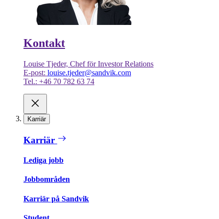
Kontakt
Louise Tjeder, Chef för Investor Relations
E-post:
louise.tjeder@sandvik.com
Tel.: +46 70 782 63 74
Karriär
Karriär
Lediga jobb
Jobbområden
Karriär på Sandvik
Student