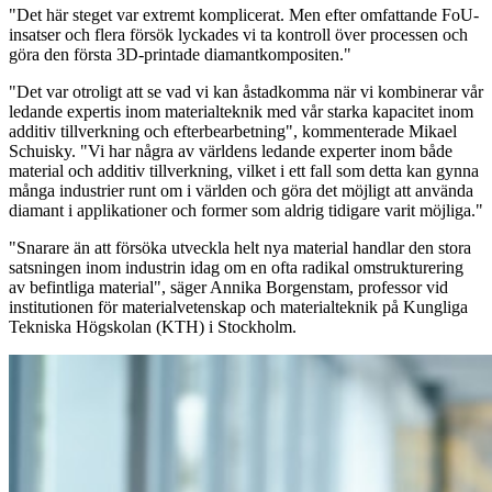
"Det här steget var extremt komplicerat. Men efter omfattande FoU-
insatser och flera försök lyckades vi ta kontroll över processen och
göra den första 3D-printade diamantkompositen."
"Det var otroligt att se vad vi kan åstadkomma när vi kombinerar vår
ledande expertis inom materialteknik med vår starka kapacitet inom
additiv tillverkning och efterbearbetning", kommenterade Mikael
Schuisky. "Vi har några av världens ledande experter inom både
material och additiv tillverkning, vilket i ett fall som detta kan gynna
många industrier runt om i världen och göra det möjligt att använda
diamant i applikationer och former som aldrig tidigare varit möjliga."
"Snarare än att försöka utveckla helt nya material handlar den stora
satsningen inom industrin idag om en ofta radikal omstrukturering
av befintliga material", säger Annika Borgenstam, professor vid
institutionen för materialvetenskap och materialteknik på Kungliga
Tekniska Högskolan (KTH) i Stockholm.