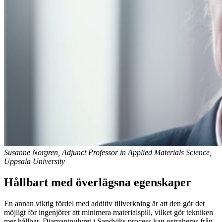
Susanne Norgren, Adjunct Professor in Applied Materials Science,
Uppsala University
Hållbart med överlägsna egenskaper
En annan viktig fördel med additiv tillverkning är att den gör det
möjligt för ingenjörer att minimera materialspill, vilket gör tekniken
mer hållbar. Diamantpulvret i Sandviks process kan extraheras från