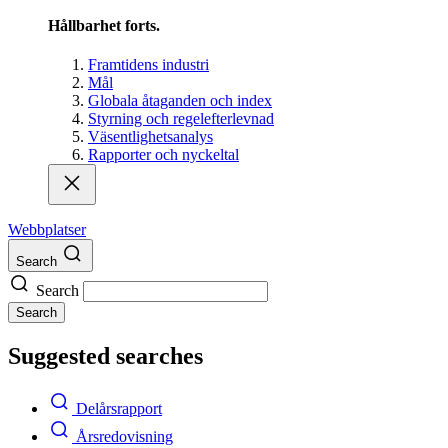
Hållbarhet forts.
Framtidens industri
Mål
Globala åtaganden och index
Styrning och regelefterlevnad
Väsentlighetsanalys
Rapporter och nyckeltal
Webbplatser
Search
Search
Search
Suggested searches
Delårsrapport
Årsredovisning