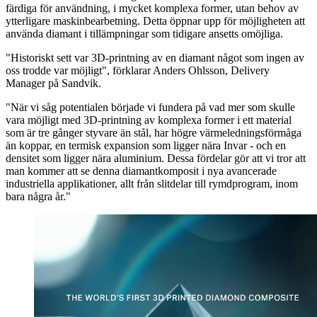
färdiga för användning, i mycket komplexa former, utan behov av
ytterligare maskinbearbetning. Detta öppnar upp för möjligheten att
använda diamant i tillämpningar som tidigare ansetts omöjliga.
"Historiskt sett var 3D-printning av en diamant något som ingen av
oss trodde var möjligt", förklarar Anders Ohlsson, Delivery
Manager på Sandvik.
"När vi såg potentialen började vi fundera på vad mer som skulle
vara möjligt med 3D-printning av komplexa former i ett material
som är tre gånger styvare än stål, har högre värmeledningsförmåga
än koppar, en termisk expansion som ligger nära Invar - och en
densitet som ligger nära aluminium. Dessa fördelar gör att vi tror att
man kommer att se denna diamantkomposit i nya avancerade
industriella applikationer, allt från slitdelar till rymdprogram, inom
bara några år."