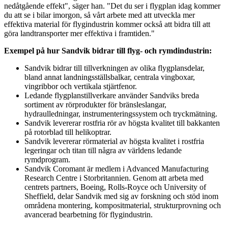
nedåtgående effekt", säger han. "Det du ser i flygplan idag kommer
du att se i bilar imorgon, så vårt arbete med att utveckla mer
effektiva material för flygindustrin kommer också att bidra till att
göra landtransporter mer effektiva i framtiden."
Exempel på hur Sandvik bidrar till flyg- och rymdindustrin:
Sandvik bidrar till tillverkningen av olika flygplansdelar,
bland annat landningsställsbalkar, centrala vingboxar,
vingribbor och vertikala stjärtfenor.
Ledande flygplanstillverkare använder Sandviks breda
sortiment av rörprodukter för bränsleslangar,
hydraulledningar, instrumenteringssystem och tryckmätning.
Sandvik levererar rostfria rör av högsta kvalitet till bakkanten
på rotorblad till helikoptrar.
Sandvik levererar rörmaterial av högsta kvalitet i rostfria
legeringar och titan till några av världens ledande
rymdprogram.
Sandvik Coromant är medlem i Advanced Manufacturing
Research Centre i Storbritannien. Genom att arbeta med
centrets partners, Boeing, Rolls-Royce och University of
Sheffield, delar Sandvik med sig av forskning och stöd inom
områdena montering, kompositmaterial, strukturprovning och
avancerad bearbetning för flygindustrin.