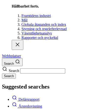
Hållbarhet forts.
Framtidens industri
Mål
Globala åtaganden och index
Styrning och regelefterlevnad
Väsentlighetsanalys
Rapporter och nyckeltal
Webbplatser
Search
Search
Search
Suggested searches
Delårsrapport
Årsredovisning