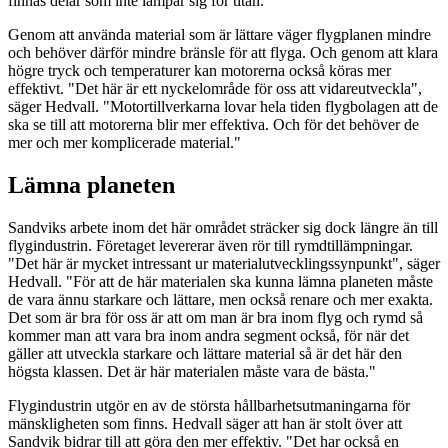
finnas delar som inte lämpar sig för titan."
Genom att använda material som är lättare väger flygplanen mindre
och behöver därför mindre bränsle för att flyga. Och genom att klara
högre tryck och temperaturer kan motorerna också köras mer
effektivt. "Det här är ett nyckelområde för oss att vidareutveckla",
säger Hedvall. "Motortillverkarna lovar hela tiden flygbolagen att de
ska se till att motorerna blir mer effektiva. Och för det behöver de
mer och mer komplicerade material."
Lämna planeten
Sandviks arbete inom det här området sträcker sig dock längre än till
flygindustrin. Företaget levererar även rör till rymdtillämpningar.
"Det här är mycket intressant ur materialutvecklingssynpunkt", säger
Hedvall. "För att de här materialen ska kunna lämna planeten måste
de vara ännu starkare och lättare, men också renare och mer exakta.
Det som är bra för oss är att om man är bra inom flyg och rymd så
kommer man att vara bra inom andra segment också, för när det
gäller att utveckla starkare och lättare material så är det här den
högsta klassen. Det är här materialen måste vara de bästa."
Flygindustrin utgör en av de största hållbarhetsutmaningarna för
mänskligheten som finns. Hedvall säger att han är stolt över att
Sandvik bidrar till att göra den mer effektiv. "Det har också en