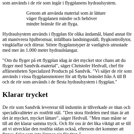
som används i de rör som ingår i flygplanens hydraulsystem.
Genom att använda material som är lättare
väger flygplanen mindre och behöver
mindre bränsle för att flyga.
Hydraulsystem används i flygplan för olika ändamål, bland annat för
att manövrera hjulbromsar, infällbara landningsställ, flygkontrollytor,
vingklaffar och dörrar. Större flygplanstyper är vanligtvis utrustade
med mer än 1.000 meter hydraulslangar.
"Om du flyger på ett flygplan idag är det mycket stor chans att du
flyger med Sandvik-material", säger Christofer Hedvall, chef för
affärsenheten Specialized Products på Sandvik. "Vi säljer de rör som
används i vissa flygplansmotorer för att flytta bränslet från A till B
och de rör som används i de flesta hydraulsystem i flygplan."
Klarar trycket
De rör som Sandvik levererar till industrin är tillverkade av titan och
specialkvaliteter av rostfritt stål. "Den stora fördelen med titan är att
det är mycket, mycket lättare", säger Hedvall. "Men man måste se
till att det klarar samma tryck. Och för oss är det lika viktigt att se till
att vi utvecklar den rostfria sidan också, eftersom det kommer att