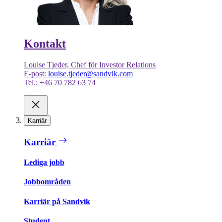
Kontakt
Louise Tjeder, Chef för Investor Relations
E-post:
louise.tjeder@sandvik.com
Tel.: +46 70 782 63 74
Karriär
Karriär
Lediga jobb
Jobbområden
Karriär på Sandvik
Student