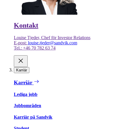
Kontakt
Louise Tjeder, Chef för Investor Relations
E-post:
louise.tjeder@sandvik.com
Tel.: +46 70 782 63 74
Karriär
Karriär
Lediga jobb
Jobbområden
Karriär på Sandvik
Student