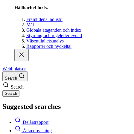
Hållbarhet forts.
Framtidens industri
Mål
Globala åtaganden och index
Styrning och regelefterlevnad
Väsentlighetsanalys
Rapporter och nyckeltal
Webbplatser
Search
Search
Search
Suggested searches
Delårsrapport
Årsredovisning