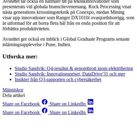
Avsnittet tar också en närmare titt på teknikinnovationer som
presenterats vid globala branschevenemang. Rock Processing visar
nästa generations krossningsteknik på Conexpo, medan Mining
visar upp innovationer som Ranger DX1010i ovanjordsborrigg, som
är utformad för att borra flera hål från en enda position för att
förbättra produktiviteten.
Avsnittet ger också en inblick i Global Graduate Programs senaste
inlärningsupplevelse i Pune, Indien.
Utforska mer:
Studio Sandvik: Q4-resultat & genombrott inom elektrifiering
Studio Sandvik: Innovationspriset, DataDrive'31 och mer
Insikter från Q3-rapporten och cybersäkerhet
Människor
Dela artikel
Share on Facebook
Share on LinkedIn
Share on Facebook
Share on LinkedIn