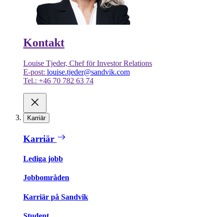
Kontakt
Louise Tjeder, Chef för Investor Relations
E-post:
louise.tjeder@sandvik.com
Tel.: +46 70 782 63 74
Karriär
Karriär
Lediga jobb
Jobbområden
Karriär på Sandvik
Student