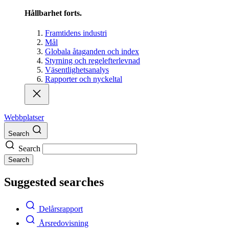
Hållbarhet forts.
Framtidens industri
Mål
Globala åtaganden och index
Styrning och regelefterlevnad
Väsentlighetsanalys
Rapporter och nyckeltal
Webbplatser
Search
Search
Search
Suggested searches
Delårsrapport
Årsredovisning