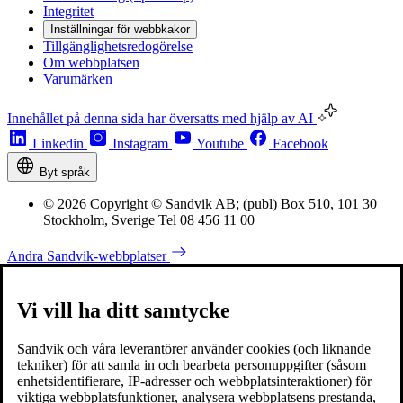
Integritet
Inställningar för webbkakor
Tillgänglighetsredogörelse
Om webbplatsen
Varumärken
Innehållet på denna sida har översatts med hjälp av AI
Linkedin
Instagram
Youtube
Facebook
Byt språk
© 2026 Copyright © Sandvik AB; (publ) Box 510, 101 30
Stockholm, Sverige Tel 08 456 11 00
Andra Sandvik-webbplatser
Vi vill ha ditt samtycke
Sandvik och våra leverantörer använder cookies (och liknande
tekniker) för att samla in och bearbeta personuppgifter (såsom
enhetsidentifierare, IP-adresser och webbplatsinteraktioner) för
viktiga webbplatsfunktioner, analysera webbplatsens prestanda,