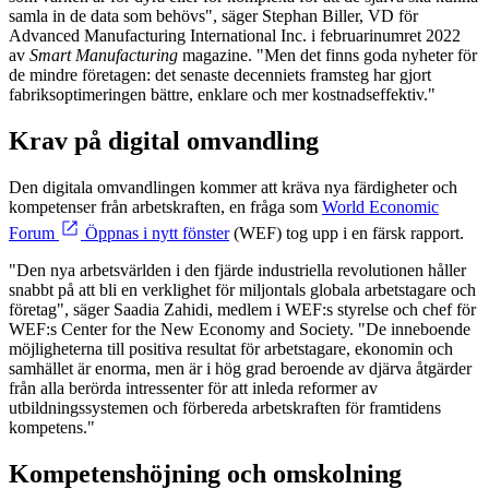
samla in de data som behövs", säger Stephan Biller, VD för
Advanced Manufacturing International Inc. i februarinumret 2022
av
Smart Manufacturing
magazine. "Men det finns goda nyheter för
de mindre företagen: det senaste decenniets framsteg har gjort
fabriksoptimeringen bättre, enklare och mer kostnadseffektiv."
Krav på digital omvandling
Den digitala omvandlingen kommer att kräva nya färdigheter och
kompetenser från arbetskraften, en fråga som
World Economic
Forum
Öppnas i nytt fönster
(WEF) tog upp i en färsk rapport.
"Den nya arbetsvärlden i den fjärde industriella revolutionen håller
snabbt på att bli en verklighet för miljontals globala arbetstagare och
företag", säger Saadia Zahidi, medlem i WEF:s styrelse och chef för
WEF:s Center for the New Economy and Society. "De inneboende
möjligheterna till positiva resultat för arbetstagare, ekonomin och
samhället är enorma, men är i hög grad beroende av djärva åtgärder
från alla berörda intressenter för att inleda reformer av
utbildningssystemen och förbereda arbetskraften för framtidens
kompetens."
Kompetenshöjning och omskolning