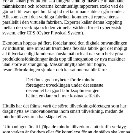
För att smart produktion ska fungera smidigt måste de inblandade
människorna och robotarna kontinuerligt rapportera exakt vad de
gör och till exempel hur lång tid det tar innan slitdelar går sönder.
Allt som sker i den verkliga fabriken kommer att representeras
parallellt i den virtuella fabriken. Experter kallar denna koppling
mellan den verkliga och den virtuella världen för ett cyberfysiskt
system, eller CPS (Cyber Physical System).
Ekonomin hoppas på flera fördelar med den digitala omvandlingen
av industrin, inte minst att framtidens flexibla fabrik gör det möjligt
att tillverka enligt kundernas önskemål och att när som helst göra
produktionsförändringar ända upp till integration av nya maskiner
utan större ansträngning. Maskinutnyttjandet blir högre,
resursförbrukningen sjunker och kassationerna blir färre.
Det finns goda nyheter för de mindre
företagen: utvecklingen under det senaste
decenniet har gjort fabriksoptimeringen
bättre, enklare och mer kostnadseffektiv.
Hittills har det främst varit de större tillverkningsföretagen som har
dragit nytta av innovationerna inom smart tillverkning, medan de
mindre tillverkarna har släpat efter.
"Utmaningen är att hjälpa de mindre tillverkarna att skaffa verktyg
som varken är för dyra eller för komplexa för att de själva ska kunna