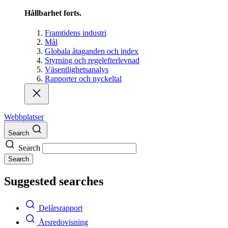
Hållbarhet forts.
Framtidens industri
Mål
Globala åtaganden och index
Styrning och regelefterlevnad
Väsentlighetsanalys
Rapporter och nyckeltal
Webbplatser
Search
Search
Search
Suggested searches
Delårsrapport
Årsredovisning