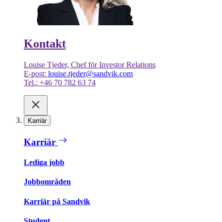
Kontakt
Louise Tjeder, Chef för Investor Relations
E-post:
louise.tjeder@sandvik.com
Tel.: +46 70 782 63 74
Karriär
Karriär
Lediga jobb
Jobbområden
Karriär på Sandvik
Student