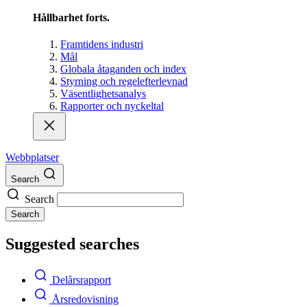
Hållbarhet forts.
Framtidens industri
Mål
Globala åtaganden och index
Styrning och regelefterlevnad
Väsentlighetsanalys
Rapporter och nyckeltal
Webbplatser
Search
Search
Search
Suggested searches
Delårsrapport
Årsredovisning