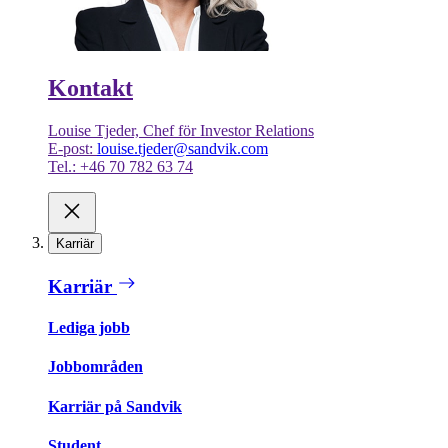
Kontakt
Louise Tjeder, Chef för Investor Relations
E-post:
louise.tjeder@sandvik.com
Tel.: +46 70 782 63 74
Karriär
Karriär
Lediga jobb
Jobbområden
Karriär på Sandvik
Student