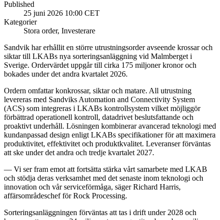
Published
25 juni 2026 10:00 CET
Kategorier
Stora order, Investerare
Sandvik har erhållit en större utrustningsorder avseende krossar och
siktar till LKABs nya sorteringsanläggning vid Malmberget i
Sverige. Ordervärdet uppgår till cirka 175 miljoner kronor och
bokades under det andra kvartalet 2026.
Ordern omfattar konkrossar, siktar och matare. All utrustning
levereras med Sandviks Automation and Connectivity System
(ACS) som integreras i LKABs kontrollsystem vilket möjliggör
förbättrad operationell kontroll, datadrivet beslutsfattande och
proaktivt underhåll. Lösningen kombinerar avancerad teknologi med
kundanpassad design enligt LKABs specifikationer för att maximera
produktivitet, effektivitet och produktkvalitet. Leveranser förväntas
att ske under det andra och tredje kvartalet 2027.
— Vi ser fram emot att fortsätta stärka vårt samarbete med LKAB
och stödja deras verksamhet med det senaste inom teknologi och
innovation och vår serviceförmåga, säger Richard Harris,
affärsområdeschef för Rock Processing.
Sorteringsanläggningen förväntas att tas i drift under 2028 och