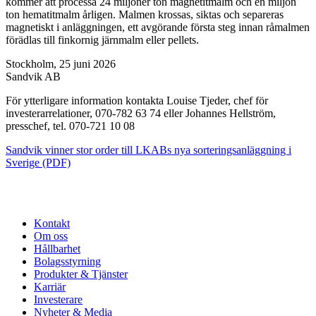
kommer att processa 24 miljoner ton magnetitmalm och en miljon
ton hematitmalm årligen. Malmen krossas, siktas och separeras
magnetiskt i anläggningen, ett avgörande första steg innan råmalmen
förädlas till finkornig järnmalm eller pellets.
Stockholm, 25 juni 2026
Sandvik AB
För ytterligare information kontakta Louise Tjeder, chef för
investerarrelationer, 070-782 63 74 eller Johannes Hellström,
presschef, tel. 070-721 10 08
Sandvik vinner stor order till LKABs nya sorteringsanläggning i
Sverige (PDF)
Kontakt
Om oss
Hållbarhet
Bolagsstyrning
Produkter & Tjänster
Karriär
Investerare
Nyheter & Media