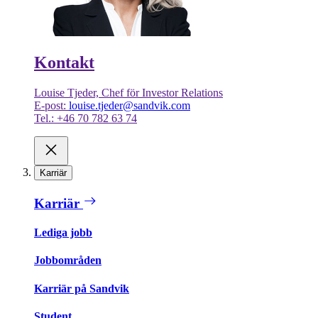
Kontakt
Louise Tjeder, Chef för Investor Relations
E-post:
louise.tjeder@sandvik.com
Tel.: +46 70 782 63 74
Karriär
Karriär
Lediga jobb
Jobbområden
Karriär på Sandvik
Student