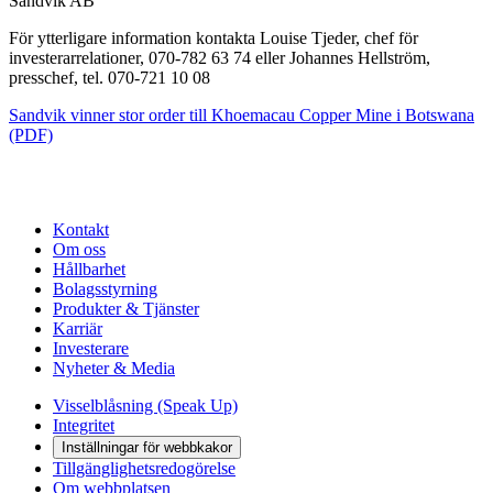
Sandvik AB
För ytterligare information kontakta Louise Tjeder, chef för
investerarrelationer, 070-782 63 74 eller Johannes Hellström,
presschef, tel. 070-721 10 08
Sandvik vinner stor order till Khoemacau Copper Mine i Botswana
(PDF)
Kontakt
Om oss
Hållbarhet
Bolagsstyrning
Produkter & Tjänster
Karriär
Investerare
Nyheter & Media
Visselblåsning (Speak Up)
Integritet
Inställningar för webbkakor
Tillgänglighetsredogörelse
Om webbplatsen