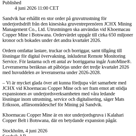
Published
4 juni 2026 11:00 CET
Sandvik har erhållit en stor order på gruvutrustning för
underjordsdrift från den kinesiska gruventreprenören JCHX Mining
Management Co., Ltd. Utrustningen ska användas vid Khoemacau
Copper Mine i Botswana. Ordervärdet uppgår till cirka 650 miljoner
kronor och bokades under det andra kvartalet 2026.
Ordern omfattar lastare, truckar och borriggar, samt tillgång till
lösningar för digital övervakning, inkluderat Remote Monitoring
Service. För lastarna och ett antal av borriggarna ingår AutoMine®.
Leveranserna beräknas att påbörjas under det tredje kvartalet 2026
med huvuddelen av leveranserna under 2026-2028.
– Vi är mycket glada över att kunna fördjupa vårt samarbete med
JCHX vid Khoemacau Copper Mine och ser fram emot att stödja
expansionen av underjordsverksamheten med våra ledande
lösningar inom utrustning, service och digitalisering, säger Mats
Eriksson, affärsområdeschef för Mining på Sandvik.
Khoemacau Copper Mine är en stor underjordsgruva i Kalahari
Copper Belt i Botswana, där en betydande expansion pågår.
Stockholm, 4 juni 2026