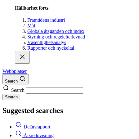
Hållbarhet forts.
Framtidens industri
Mål
Globala åtaganden och index
Styrning och regelefterlevnad
Väsentlighetsanalys
Rapporter och nyckeltal
Webbplatser
Search
Search
Search
Suggested searches
Delårsrapport
Årsredovisning