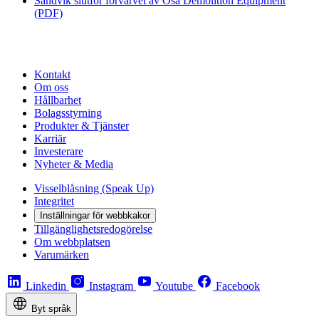
Sandvik slutför förvärvet av Osa Demolition Equipment
(PDF)
Kontakt
Om oss
Hållbarhet
Bolagsstyrning
Produkter & Tjänster
Karriär
Investerare
Nyheter & Media
Visselblåsning (Speak Up)
Integritet
Inställningar för webbkakor
Tillgänglighetsredogörelse
Om webbplatsen
Varumärken
Linkedin
Instagram
Youtube
Facebook
Byt språk