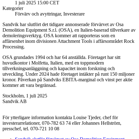
1 juli 2025 15:00 CET
Kategorier
Förvärv och avyttringar, Investerare
S
andvik har slutfört det tidigare annonserade förvärvet av Osa
Demolition Equipment S.r.l. (OSA), en Italien-baserad tillverkare av
demoleringsverktyg. OSA kommer att rapporteras som en
affärsenhet inom divisionen Attachment Tools i affärsområdet Rock
Processing.
OSA grundades 1994 och har 64 anställda. Företaget har sitt
huvudkontor i Molfetta, Italien, med en toppmodern
tillverkningsanläggning och kapacitet inom forskning och
utveckling. Under 2024 hade företaget intäkter på runt 150 miljoner
kronor. Påverkan på Sandviks EBITA-marginal och vinst per aktie
kommer att vara
begränsad
.
Stockholm, 1 juli 2025
Sandvik AB
För ytterligare information kontakta Louise Tjeder, chef för
investerarrelationer, 070-782 63 74 eller Johannes Hellström,
presschef, tel. 070-721 10 08