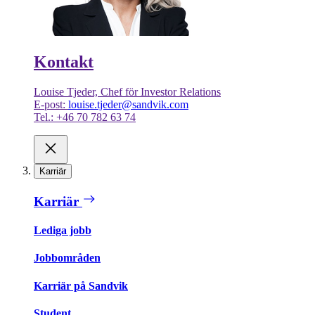
Kontakt
Louise Tjeder, Chef för Investor Relations
E-post:
louise.tjeder@sandvik.com
Tel.: +46 70 782 63 74
Karriär
Karriär
Lediga jobb
Jobbområden
Karriär på Sandvik
Student