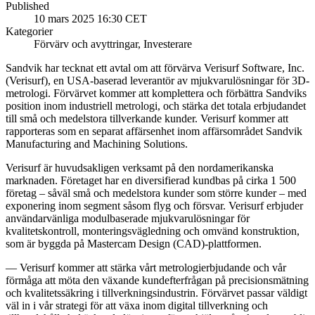
Published
10 mars 2025 16:30 CET
Kategorier
Förvärv och avyttringar, Investerare
Sandvik har tecknat ett avtal om att förvärva Verisurf Software, Inc.
(Verisurf), en USA-baserad leverantör av mjukvarulösningar för 3D-
metrologi. Förvärvet kommer att komplettera och förbättra Sandviks
position inom industriell metrologi, och stärka det totala erbjudandet
till små och medelstora tillverkande kunder. Verisurf kommer att
rapporteras som en separat affärsenhet inom affärsområdet Sandvik
Manufacturing and Machining Solutions.
Verisurf är huvudsakligen verksamt på den nordamerikanska
marknaden. Företaget har en diversifierad kundbas på cirka 1 500
företag – såväl små och medelstora kunder som större kunder – med
exponering inom segment såsom flyg och försvar. Verisurf erbjuder
användarvänliga modulbaserade mjukvarulösningar för
kvalitetskontroll, monteringsvägledning och omvänd konstruktion,
som är byggda på Mastercam Design (CAD)-plattformen.
— Verisurf kommer att stärka vårt metrologierbjudande och vår
förmåga att möta den växande kundefterfrågan på precisionsmätning
och kvalitetssäkring i tillverkningsindustrin. Förvärvet passar väldigt
väl in i vår strategi för att växa inom digital tillverkning och