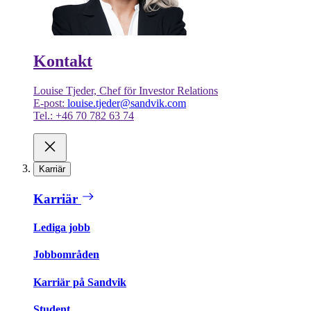
Kontakt
Louise Tjeder, Chef för Investor Relations
E-post:
louise.tjeder@sandvik.com
Tel.: +46 70 782 63 74
Karriär
Karriär
Lediga jobb
Jobbområden
Karriär på Sandvik
Student