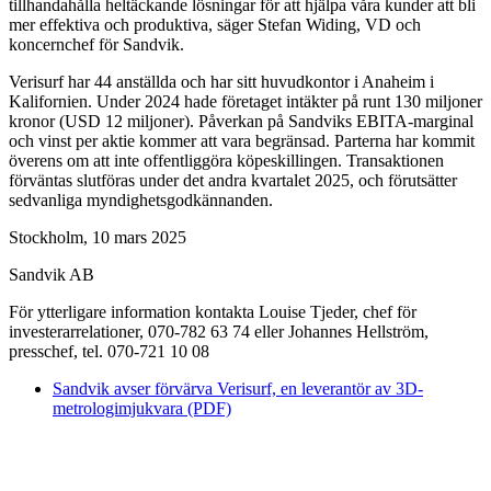
tillhandahålla heltäckande lösningar för att hjälpa våra kunder att bli
mer effektiva och produktiva, säger Stefan Widing, VD och
koncernchef för Sandvik.
Verisurf har 44 anställda och har sitt huvudkontor i Anaheim i
Kalifornien. Under 2024 hade företaget intäkter på runt 130 miljoner
kronor (USD 12 miljoner). Påverkan på Sandviks EBITA-marginal
och vinst per aktie kommer att vara begränsad. Parterna har kommit
överens om att inte offentliggöra köpeskillingen. Transaktionen
förväntas slutföras under det andra kvartalet 2025, och förutsätter
sedvanliga myndighetsgodkännanden.
Stockholm, 10 mars 2025
Sandvik AB
För ytterligare information kontakta Louise Tjeder, chef för
investerarrelationer, 070-782 63 74 eller Johannes Hellström,
presschef, tel. 070-721 10 08
Sandvik avser förvärva Verisurf, en leverantör av 3D-
metrologimjukvara (PDF)