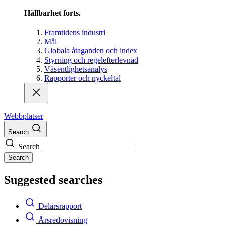
Hållbarhet forts.
Framtidens industri
Mål
Globala åtaganden och index
Styrning och regelefterlevnad
Väsentlighetsanalys
Rapporter och nyckeltal
Webbplatser
Search
Search
Search
Suggested searches
Delårsrapport
Årsredovisning