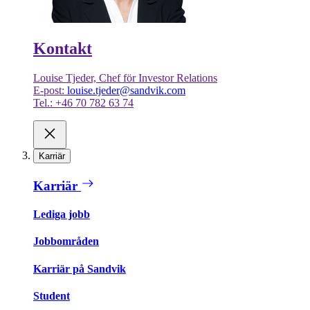
Kontakt
Louise Tjeder, Chef för Investor Relations
E-post:
louise.tjeder@sandvik.com
Tel.: +46 70 782 63 74
Karriär
Karriär
Lediga jobb
Jobbområden
Karriär på Sandvik
Student