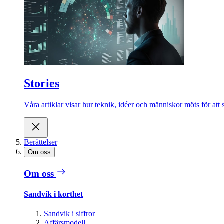
Stories
Våra artiklar visar hur teknik, idéer och människor möts för att 
Berättelser
Om oss
Om oss
Sandvik i korthet
Sandvik i siffror
Affärsmodell