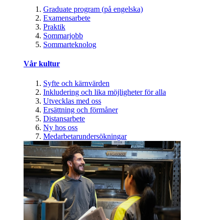
Graduate program (på engelska)
Examensarbete
Praktik
Sommarjobb
Sommarteknolog
Vår kultur
Syfte och kärnvärden
Inkludering och lika möjligheter för alla
Utvecklas med oss
Ersättning och förmåner
Distansarbete
Ny hos oss
Medarbetarundersökningar