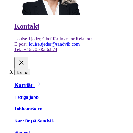
Kontakt
Louise Tjeder, Chef för Investor Relations
E-post:
louise.tjeder@sandvik.com
Tel.: +46 70 782 63 74
Karriär
Karriär
Lediga jobb
Jobbområden
Karriär på Sandvik
Student