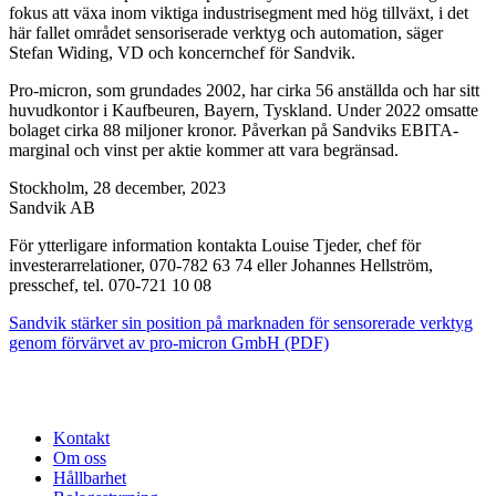
fokus att växa inom viktiga industrisegment med hög tillväxt, i det
här fallet området sensoriserade verktyg och automation, säger
Stefan Widing, VD och koncernchef för Sandvik.
Pro-micron, som grundades 2002, har cirka 56 anställda och har sitt
huvudkontor i Kaufbeuren, Bayern, Tyskland. Under 2022 omsatte
bolaget cirka 88 miljoner kronor. Påverkan på Sandviks EBITA-
marginal och vinst per aktie kommer att vara begränsad.
Stockholm, 28 december, 2023
Sandvik AB
För ytterligare information kontakta Louise Tjeder, chef för
investerarrelationer, 070-782 63 74 eller Johannes Hellström,
presschef, tel. 070-721 10 08
Sandvik stärker sin position på marknaden för sensorerade verktyg
genom förvärvet av pro-micron GmbH (PDF)
Kontakt
Om oss
Hållbarhet