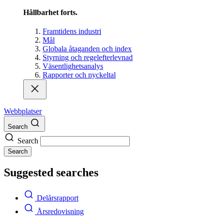
Hållbarhet forts.
Framtidens industri
Mål
Globala åtaganden och index
Styrning och regelefterlevnad
Väsentlighetsanalys
Rapporter och nyckeltal
Webbplatser
Search
Search
Search
Suggested searches
Delårsrapport
Årsredovisning