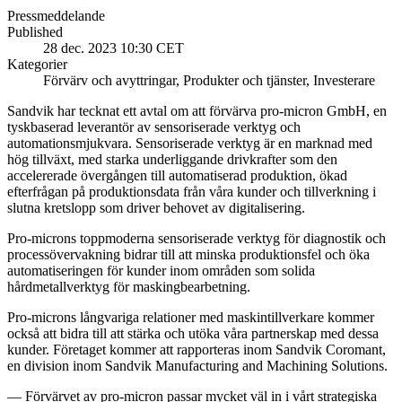
Pressmeddelande
Published
28 dec. 2023 10:30 CET
Kategorier
Förvärv och avyttringar, Produkter och tjänster, Investerare
Sandvik har tecknat ett avtal om att förvärva pro-micron GmbH, en
tyskbaserad leverantör av sensoriserade verktyg och
automationsmjukvara. Sensoriserade verktyg är en marknad med
hög tillväxt, med starka underliggande drivkrafter som den
accelererade övergången till automatiserad produktion, ökad
efterfrågan på produktionsdata från våra kunder och tillverkning i
slutna kretslopp som driver behovet av digitalisering.
Pro-microns toppmoderna sensoriserade verktyg för diagnostik och
processövervakning bidrar till att minska produktionsfel och öka
automatiseringen för kunder inom områden som solida
hårdmetallverktyg för maskingbearbetning.
Pro-microns långvariga relationer med maskintillverkare kommer
också att bidra till att stärka och utöka våra partnerskap med dessa
kunder. Företaget kommer att rapporteras inom Sandvik Coromant,
en division inom Sandvik Manufacturing and Machining Solutions.
— Förvärvet av pro-micron passar mycket väl in i vårt strategiska