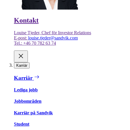
Kontakt
Louise Tjeder, Chef för Investor Relations
E-post:
louise.tjeder@sandvik.com
Tel.: +46 70 782 63 74
Karriär
Karriär
Lediga jobb
Jobbområden
Karriär på Sandvik
Student