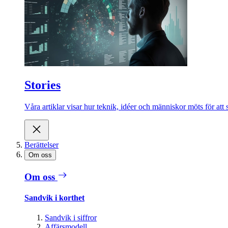
Stories
Våra artiklar visar hur teknik, idéer och människor möts för att 
Berättelser
Om oss
Om oss
Sandvik i korthet
Sandvik i siffror
Affärsmodell