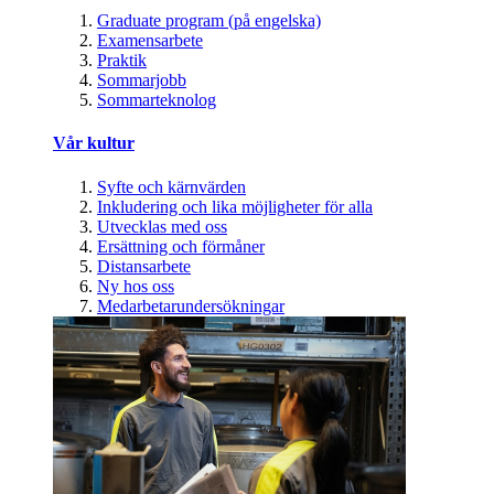
Graduate program (på engelska)
Examensarbete
Praktik
Sommarjobb
Sommarteknolog
Vår kultur
Syfte och kärnvärden
Inkludering och lika möjligheter för alla
Utvecklas med oss
Ersättning och förmåner
Distansarbete
Ny hos oss
Medarbetarundersökningar