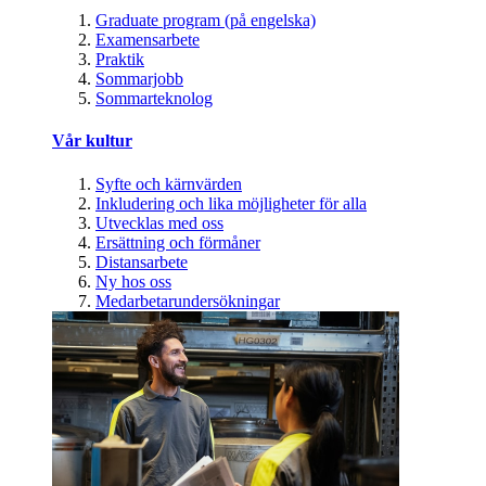
Graduate program (på engelska)
Examensarbete
Praktik
Sommarjobb
Sommarteknolog
Vår kultur
Syfte och kärnvärden
Inkludering och lika möjligheter för alla
Utvecklas med oss
Ersättning och förmåner
Distansarbete
Ny hos oss
Medarbetarundersökningar