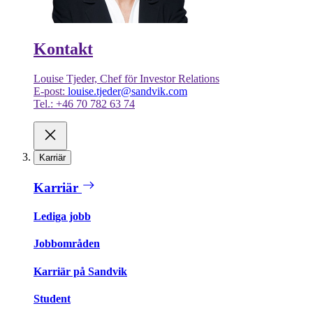
Kontakt
Louise Tjeder, Chef för Investor Relations
E-post:
louise.tjeder@sandvik.com
Tel.: +46 70 782 63 74
Karriär
Karriär
Lediga jobb
Jobbområden
Karriär på Sandvik
Student