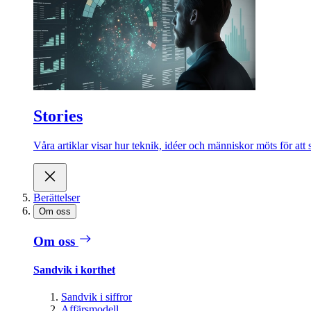
Stories
Våra artiklar visar hur teknik, idéer och människor möts för att 
Berättelser
Om oss
Om oss
Sandvik i korthet
Sandvik i siffror
Affärsmodell