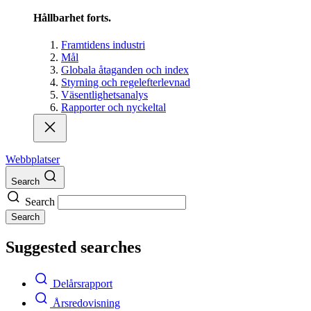
Hållbarhet forts.
Framtidens industri
Mål
Globala åtaganden och index
Styrning och regelefterlevnad
Väsentlighetsanalys
Rapporter och nyckeltal
Webbplatser
Search
Search
Search
Suggested searches
Delårsrapport
Årsredovisning