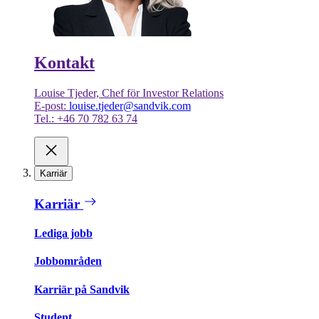
Kontakt
Louise Tjeder, Chef för Investor Relations
E-post:
louise.tjeder@sandvik.com
Tel.: +46 70 782 63 74
Karriär
Karriär
Lediga jobb
Jobbområden
Karriär på Sandvik
Student