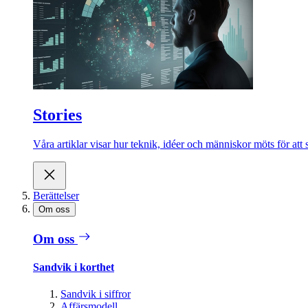
Stories
Våra artiklar visar hur teknik, idéer och människor möts för att 
Berättelser
Om oss
Om oss
Sandvik i korthet
Sandvik i siffror
Affärsmodell