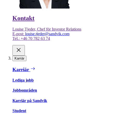
Kontakt
Louise Tjeder, Chef för Investor Relations
E-post:
louise.tjeder@sandvik.com
Tel.: +46 70 782 63 74
Karriär
Karriär
Lediga jobb
Jobbområden
Karriär på Sandvik
Student