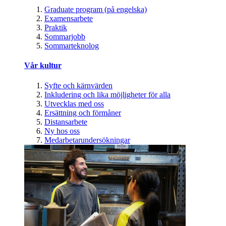
Graduate program (på engelska)
Examensarbete
Praktik
Sommarjobb
Sommarteknolog
Vår kultur
Syfte och kärnvärden
Inkludering och lika möjligheter för alla
Utvecklas med oss
Ersättning och förmåner
Distansarbete
Ny hos oss
Medarbetarundersökningar