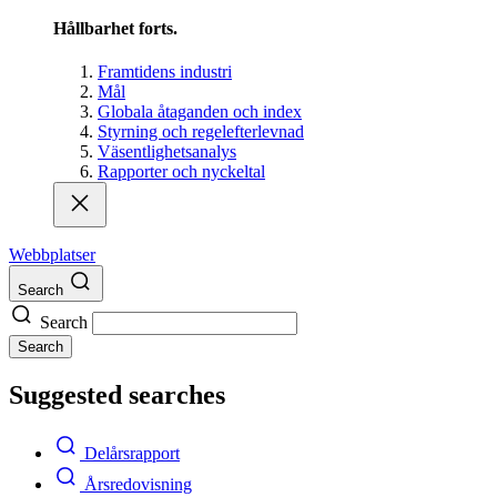
Hållbarhet forts.
Framtidens industri
Mål
Globala åtaganden och index
Styrning och regelefterlevnad
Väsentlighetsanalys
Rapporter och nyckeltal
Webbplatser
Search
Search
Search
Suggested searches
Delårsrapport
Årsredovisning