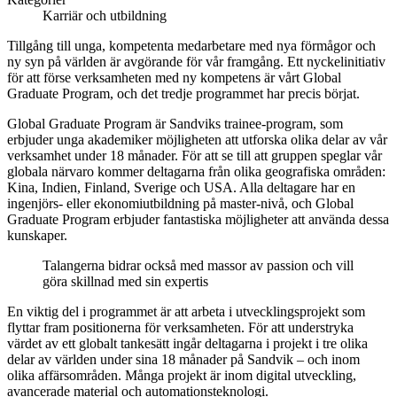
Karriär och utbildning
Tillgång till unga, kompetenta medarbetare med nya förmågor och
ny syn på världen är avgörande för vår framgång. Ett nyckelinitiativ
för att förse verksamheten med ny kompetens är vårt Global
Graduate Program, och det tredje programmet har precis börjat.
Global Graduate Program är Sandviks trainee-program, som
erbjuder unga akademiker möjligheten att utforska olika delar av vår
verksamhet under 18 månader. För att se till att gruppen speglar vår
globala närvaro kommer deltagarna från olika geografiska områden:
Kina, Indien, Finland, Sverige och USA. Alla deltagare har en
ingenjörs- eller ekonomiutbildning på master-nivå, och Global
Graduate Program erbjuder fantastiska möjligheter att använda dessa
kunskaper.
Talangerna bidrar också med massor av passion och vill
göra skillnad med sin expertis
En viktig del i programmet är att arbeta i utvecklingsprojekt som
flyttar fram positionerna för verksamheten. För att understryka
värdet av ett globalt tankesätt ingår deltagarna i projekt i tre olika
delar av världen under sina 18 månader på Sandvik – och inom
olika affärsområden. Många projekt är inom digital utveckling,
avancerade material och automationsteknologi.