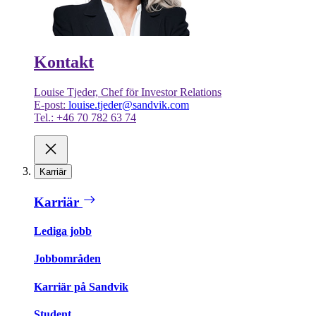
Kontakt
Louise Tjeder, Chef för Investor Relations
E-post:
louise.tjeder@sandvik.com
Tel.: +46 70 782 63 74
Karriär
Karriär
Lediga jobb
Jobbområden
Karriär på Sandvik
Student