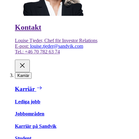
Kontakt
Louise Tjeder, Chef för Investor Relations
E-post:
louise.tjeder@sandvik.com
Tel.: +46 70 782 63 74
Karriär
Karriär
Lediga jobb
Jobbområden
Karriär på Sandvik
Student