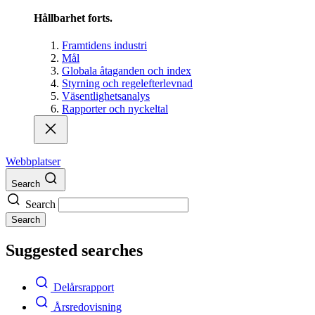
Hållbarhet forts.
Framtidens industri
Mål
Globala åtaganden och index
Styrning och regelefterlevnad
Väsentlighetsanalys
Rapporter och nyckeltal
Webbplatser
Search
Search
Search
Suggested searches
Delårsrapport
Årsredovisning