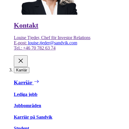
Kontakt
Louise Tjeder, Chef för Investor Relations
E-post:
louise.tjeder@sandvik.com
Tel.: +46 70 782 63 74
Karriär
Karriär
Lediga jobb
Jobbområden
Karriär på Sandvik
Student