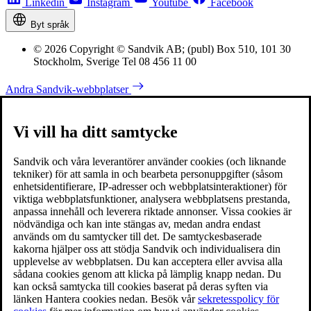
Linkedin
Instagram
Youtube
Facebook
Byt språk
© 2026 Copyright © Sandvik AB; (publ) Box 510, 101 30
Stockholm, Sverige Tel 08 456 11 00
Andra Sandvik-webbplatser
Vi vill ha ditt samtycke
Sandvik och våra leverantörer använder cookies (och liknande
tekniker) för att samla in och bearbeta personuppgifter (såsom
enhetsidentifierare, IP-adresser och webbplatsinteraktioner) för
viktiga webbplatsfunktioner, analysera webbplatsens prestanda,
anpassa innehåll och leverera riktade annonser. Vissa cookies är
nödvändiga och kan inte stängas av, medan andra endast
används om du samtycker till det. De samtyckesbaserade
kakorna hjälper oss att stödja Sandvik och individualisera din
upplevelse av webbplatsen. Du kan acceptera eller avvisa alla
sådana cookies genom att klicka på lämplig knapp nedan. Du
kan också samtycka till cookies baserat på deras syften via
länken Hantera cookies nedan. Besök vår
sekretesspolicy för