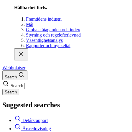
Hållbarhet forts.
Framtidens industri
Mål
Globala åtaganden och index
Styrning och regelefterlevnad
Väsentlighetsanalys
Rapporter och nyckeltal
Webbplatser
Search
Search
Search
Suggested searches
Delårsrapport
Årsredovisning