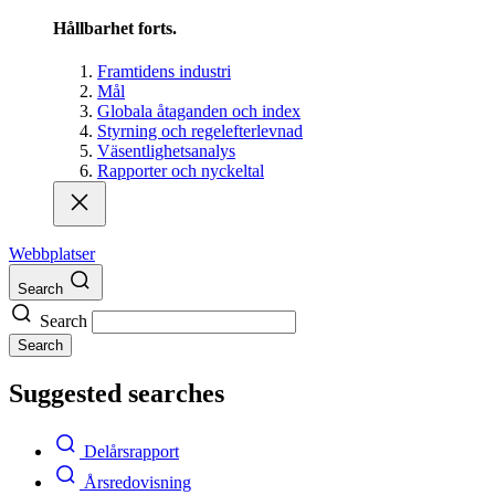
Hållbarhet forts.
Framtidens industri
Mål
Globala åtaganden och index
Styrning och regelefterlevnad
Väsentlighetsanalys
Rapporter och nyckeltal
Webbplatser
Search
Search
Search
Suggested searches
Delårsrapport
Årsredovisning