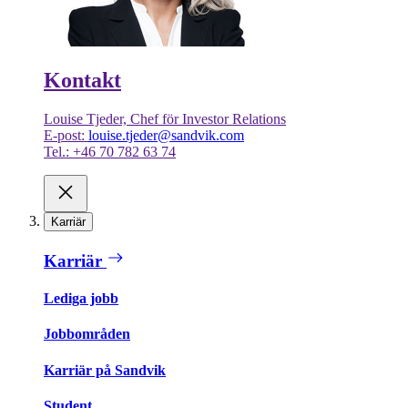
Kontakt
Louise Tjeder, Chef för Investor Relations
E-post:
louise.tjeder@sandvik.com
Tel.: +46 70 782 63 74
Karriär
Karriär
Lediga jobb
Jobbområden
Karriär på Sandvik
Student