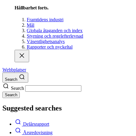
Hållbarhet forts.
Framtidens industri
Mål
Globala åtaganden och index
Styrning och regelefterlevnad
Väsentlighetsanalys
Rapporter och nyckeltal
Webbplatser
Search
Search
Search
Suggested searches
Delårsrapport
Årsredovisning