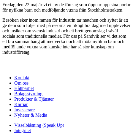
Fredag den 22 maj är vi ett av de företag som öppnar upp sina portar
för nyfikna barn och medföljande vuxna från Stockholmstrakten.
Besöken sker inom ramen för Industrin tar matchen och syftet är att
ge dem som följer med på resorna en riktigt bra dag med upplevelser
och insikter om svensk industri och ett brett genomslag i såväl
sociala som traditionella medier. För oss på Sandvik ser vi det som
ett bra sammanhang att medverka i och att möta nyfikna barn och
medföljande vuxna som kanske inte har så stor kunskap om
industriföretag.
Kontakt
Om oss
Hållbarhet
Bolagsstyrning
Produkter & Tjänster
Karriär
Investerare
Nyheter & Media
Visselblåsning (Speak Up)
Integritet