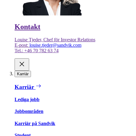
Kontakt
Louise Tjeder, Chef för Investor Relations
E-post:
louise.tjeder@sandvik.com
Tel.: +46 70 782 63 74
Karriär
Karriär
Lediga jobb
Jobbområden
Karriär på Sandvik
Student