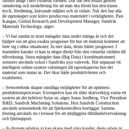
funnits länge i den virtuella världen. Där har den testats genom
simulering och modellering för att man ska förstå hur den klarar
tryck, förslitning, krävande miljöer och så vidare. När den har alla
de egenskaper som krävs produceras materialet i verkligheten. Pasi
Kangas, Global Research and Development Manager, Sandvik
Materials Technology, säger:
– Vi har samlat in stora mängder data under många år och det
hjälper oss att göra exakta prognoser för hur ett material kommer att
bete sig i olika situationer. Ju mer data, desto bättre prognoser. I
framtiden kanske vi kan ta steget direkt från den virtuella världen till
tillverkning. Stora mängder data (Big Data) i kombinationmed
sensorer används också i Sandviks nya valsverk. Här anpassar ett
intelligent online-system valsningen till egenskaperna hos det
material som matas in. Det ökar både produktiviteten och
exaktheten.
– Sensorteknik skapar oändliga möjligheter för att optimera
produktionsprocesser. Exempelvis kan ett slitet skärverktyg varna ett
system att det behöver bytas ut, säger Jonas Jordberg, Vice President
R&D, Sandvik Machining Solutions. Hos Sandvik Construction
används sensorteknik för att fjärrkontrollera borriggar. Samma
lösning används nu i krossar för att möjliggöra tillståndsövervakning
och fjärrsupport.
– Ju djupare relation vi kan skapa med våra kunder, desto större är