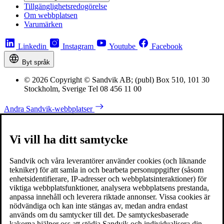
Tillgänglighetsredogörelse
Om webbplatsen
Varumärken
Linkedin
Instagram
Youtube
Facebook
Byt språk
© 2026 Copyright © Sandvik AB; (publ) Box 510, 101 30
Stockholm, Sverige Tel 08 456 11 00
Andra Sandvik-webbplatser
Vi vill ha ditt samtycke
Sandvik och våra leverantörer använder cookies (och liknande
tekniker) för att samla in och bearbeta personuppgifter (såsom
enhetsidentifierare, IP-adresser och webbplatsinteraktioner) för
viktiga webbplatsfunktioner, analysera webbplatsens prestanda,
anpassa innehåll och leverera riktade annonser. Vissa cookies är
nödvändiga och kan inte stängas av, medan andra endast
används om du samtycker till det. De samtyckesbaserade
kakorna hjälper oss att stödja Sandvik och individualisera din