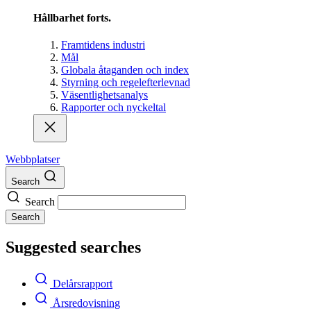
Hållbarhet forts.
Framtidens industri
Mål
Globala åtaganden och index
Styrning och regelefterlevnad
Väsentlighetsanalys
Rapporter och nyckeltal
Webbplatser
Search
Search
Search
Suggested searches
Delårsrapport
Årsredovisning