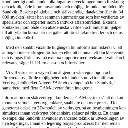
kontinuerligt omfattande tolkningar av utvecklingen inom forskning
och teknik, både inom nuvarande och möjliga framtida områden för
Sandvik. Baserat på globala och självständiga datakällor (fler än 34
000 stycken) sätter han samman summeringar som har verifierats av
specialister och experter inom Sandviks affärsområden. Externa
kontakter inom både den akademiska världen och industrin hjälper
till att fylla luckorna när det gäller att förstå tekniktrender och deras
möjliga innebörd.
– Med den snabbt växande tillgången till information riskerar vi att
antingen inte se skogen för träden eller att hamna i ett flockbeteende
och tvingas förlita oss på externa rapporter med tveksam kvalitet och
relevans, säger Ulf Hermansson och fortsätter:
– Vi vill visualisera vägen framåt genom våra egna ögon och
förbereda oss för de möjligheter och hinder som vi identifierar.
Verktygsbiblioteket Adveon™ är ett exempel på hur Sandvik, i
samarbete med flera CAM-leverantörer, integrerar
information om skärverktyg i kundernas CAM-system så att de kan
montera virtuella verktyg enklare, snabbare och mer precist. Det
genererar också en 3D-modell av verktyget, så att bearbetningen kan
simuleras innan verktyget börjar skära spånor på riktigt. Ett annat
exempel där Sandvik använder avancerad teknik är utvecklingen av
nya legeringar. Innan en legering börjar produceras har den redan