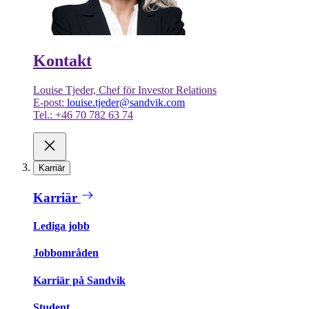
Kontakt
Louise Tjeder, Chef för Investor Relations
E-post:
louise.tjeder@sandvik.com
Tel.: +46 70 782 63 74
Karriär
Karriär
Lediga jobb
Jobbområden
Karriär på Sandvik
Student