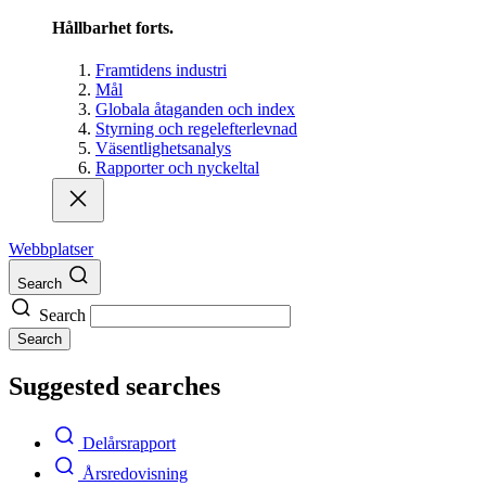
Hållbarhet forts.
Framtidens industri
Mål
Globala åtaganden och index
Styrning och regelefterlevnad
Väsentlighetsanalys
Rapporter och nyckeltal
Webbplatser
Search
Search
Search
Suggested searches
Delårsrapport
Årsredovisning